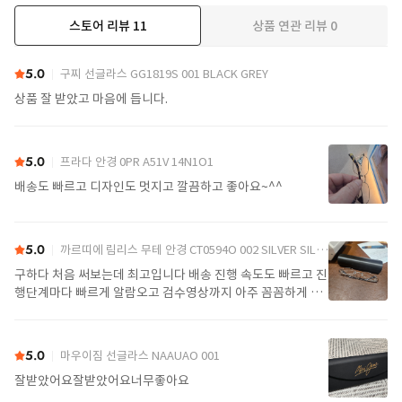
스토어 리뷰
11
상품 연관 리뷰
0
더보기
5.0
구찌 선글라스 GG1819S 001 BLACK GREY
상품 잘 받았고 마음에 듭니다.
5.0
프라다 안경 0PR A51V 14N1O1
배송도 빠르고 디자인도 멋지고 깔끔하고 좋아요~^^
5.0
까르띠에 림리스 무테 안경 CT0594O 002 SILVER SILVER TRANSPARENT
구하다 처음 써보는데 최고입니다 배송 진행 속도도 빠르고 진
행단계마다 빠르게 알람오고 검수영상까지 아주 꼼꼼하게 찍
어서 보내주셔서 싼가격에 편안하게 잘 구매했습니다. 또 구하
다에서 구매할게요
5.0
마우이짐 선글라스 NAAUAO 001
잘받았어요잘받았어요너무좋아요