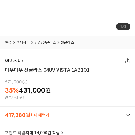
1
/
3
여성
액세서리
안경/선글라스
선글라스
MIU MIU
미우미우 선글라스 04UV VISTA 1AB1O1
671,000
35
%
431,000
원
관부가세 포함
417,380
원
최대 혜택가
포인트 적립
최대 14,000원 적립