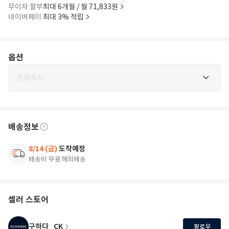
무이자 할부
최대 6개월 / 월 71,833원
네이버페이
최대 3% 적립
옵션
판매중지
배송정보
8/14 (금)
도착예정
배송비 무료
해외배송
셀러 스토어
구하다_CK
팔로우