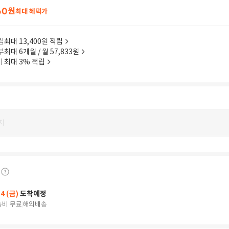
60
원
최대 혜택가
립
최대 13,400원 적립
부
최대 6개월 / 월 57,833원
이
최대 3% 적립
지
14 (금)
도착예정
송비 무료
해외배송