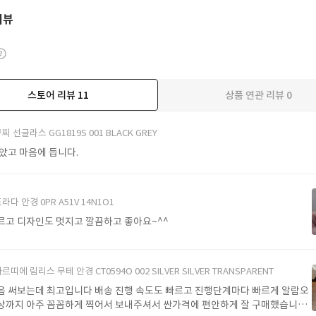
리뷰
스토어 리뷰
11
상품 연관 리뷰
0
더보기
찌 선글라스 GG1819S 001 BLACK GREY
받았고 마음에 듭니다.
라다 안경 0PR A51V 14N1O1
르고 디자인도 멋지고 깔끔하고 좋아요~^^
르띠에 림리스 무테 안경 CT0594O 002 SILVER SILVER TRANSPARENT
음 써보는데 최고입니다 배송 진행 속도도 빠르고 진행단계마다 빠르게 알람오
상까지 아주 꼼꼼하게 찍어서 보내주셔서 싼가격에 편안하게 잘 구매했습니다.