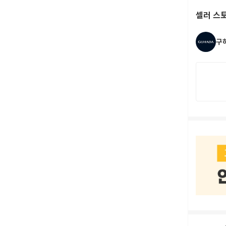
셀러 스
구