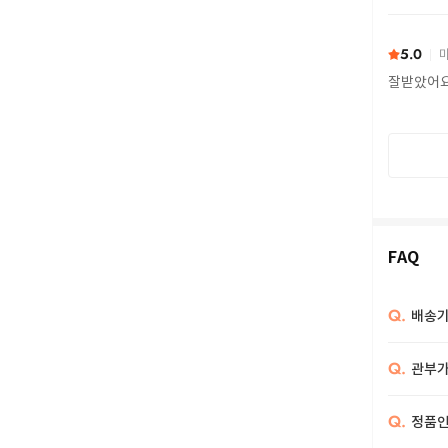
또 구하다
5.0
마
잘받았어
FAQ
Q.
배송기
Q.
관부가
Q.
정품인