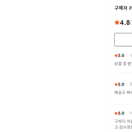
구매자 
4.8
5.0
구
상품 잘 
5.0
프
배송도 빠
5.0
까
구하다 처
고 검수영