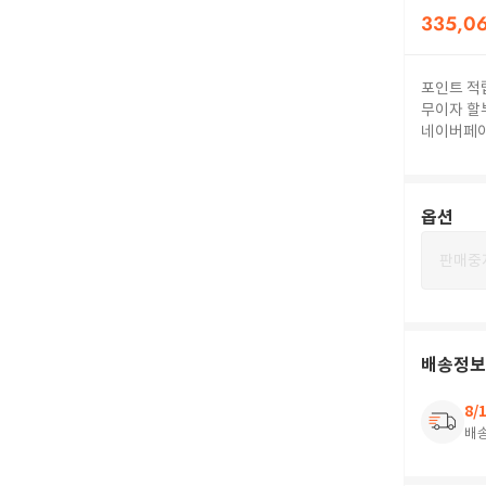
335,0
포인트 적
무이자 할
네이버페
옵션
판매중
배송정보
8/
배