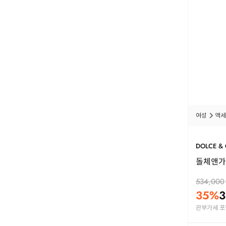
여성
액세
DOLCE &
돌체앤가바
534,000
35
%
3
관부가세 포