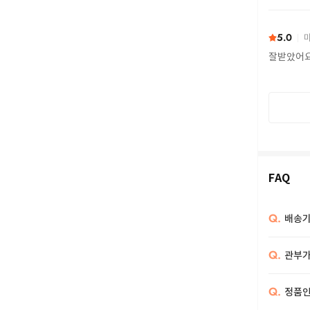
또 구하다
5.0
마
잘받았어
FAQ
Q.
배송기
Q.
관부가
Q.
정품인