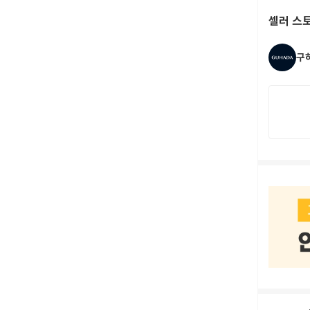
셀러 스
구