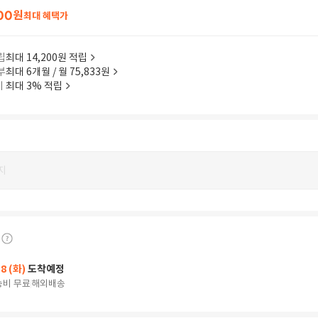
00
원
최대 혜택가
립
최대 14,200원 적립
부
최대 6개월 / 월 75,833원
이
최대 3% 적립
지
18 (화)
도착예정
송비 무료
해외배송