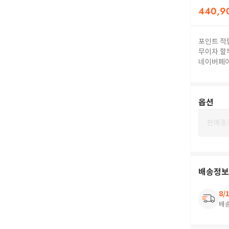
440,9
포인트 적
무이자 할
네이버페
옵션
판매중
배송정보
8/
배