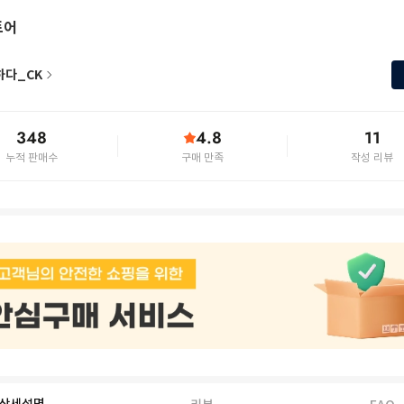
토어
하다_CK
348
4.8
11
누적 판매수
구매 만족
작성 리뷰