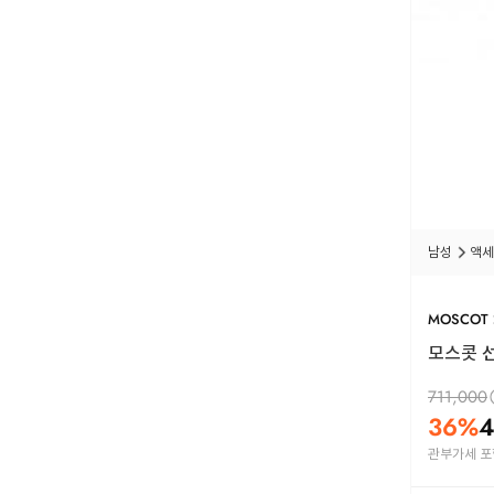
남성
액세
MOSCOT
모스콧 선글
711,000
36
%
4
관부가세 포