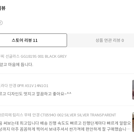
리뷰
스토어 리뷰
11
상품 연관 리뷰
0
더보기
찌 선글라스 GG1819S 001 BLACK GREY
받았고 마음에 듭니다.
라다 안경 0PR A51V 14N1O1
르고 디자인도 멋지고 깔끔하고 좋아요~^^
르띠에 림리스 무테 안경 CT0594O 002 SILVER SILVER TRANSPARENT
음 써보는데 최고입니다 배송 진행 속도도 빠르고 진행단계마다 빠르게 알람오
상까지 아주 꼼꼼하게 찍어서 보내주셔서 싼가격에 편안하게 잘 구매했습니다.