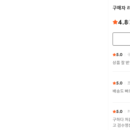
구매자 
4.8
5.0
구
상품 잘 
5.0
프
배송도 빠
5.0
까
구하다 처
고 검수영