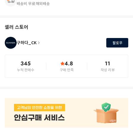
배송비 무료
해외배송
셀러 스토어
구하다_CK
팔로우
345
4.8
11
누적 판매수
구매 만족
작성 리뷰