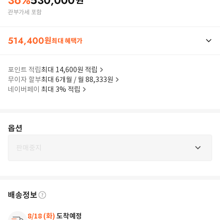
36
%
530,000
원
관부가세 포함
514,400
원
최대 혜택가
포인트 적립
최대 14,600원 적립
무이자 할부
최대 6개월 / 월 88,333원
네이버페이
최대 3% 적립
옵션
판매중지
배송정보
8/18 (화)
도착예정