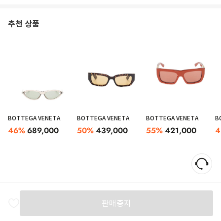
추천 상품
BOTTEGA VENETA
BOTTEGA VENETA
BOTTEGA VENETA
B
46
%
689,000
50
%
439,000
55
%
421,000
4
판매중지