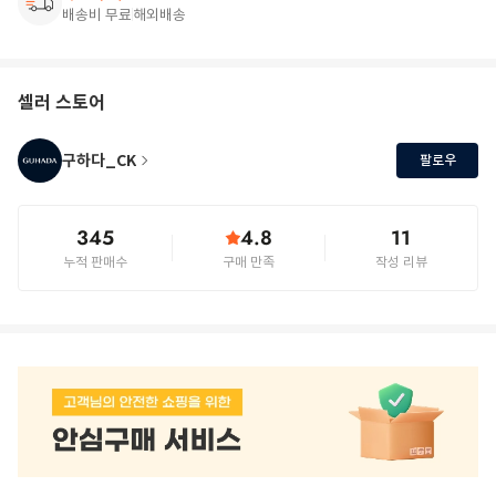
배송비 무료
해외배송
셀러 스토어
구하다_CK
팔로우
345
4.8
11
누적 판매수
구매 만족
작성 리뷰