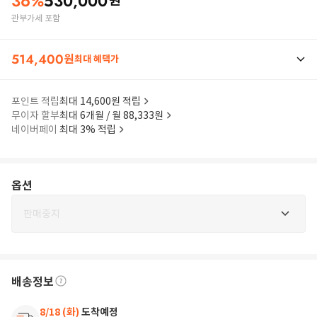
36
%
530,000
원
관부가세 포함
514,400
원
최대 혜택가
포인트 적립
최대 14,600원 적립
무이자 할부
최대 6개월 / 월 88,333원
네이버페이
최대 3% 적립
옵션
판매중지
배송정보
8/18 (화)
도착예정