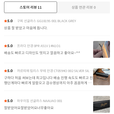
스토어 리뷰
11
상품 연관 리뷰
0
더보기
5.0
구찌 선글라스 GG1819S 001 BLACK GREY
상품 잘 받았고 마음에 듭니다.
5.0
프라다 안경 0PR A51V 14N1O1
배송도 빠르고 디자인도 멋지고 깔끔하고 좋아요~^^
5.0
까르띠에 림리스 무테 안경 CT0594O 002 SILVER SILVER TRANSPARENT
구하다 처음 써보는데 최고입니다 배송 진행 속도도 빠르고 진
행단계마다 빠르게 알람오고 검수영상까지 아주 꼼꼼하게 찍
어서 보내주셔서 싼가격에 편안하게 잘 구매했습니다. 또 구하
다에서 구매할게요
5.0
마우이짐 선글라스 NAAUAO 001
잘받았어요잘받았어요너무좋아요