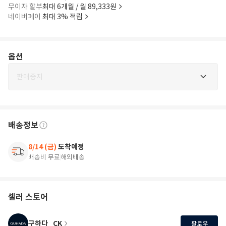
무이자 할부
최대 6개월 / 월 89,333원
네이버페이
최대 3% 적립
옵션
판매중지
배송정보
8/14 (금)
도착예정
배송비 무료
해외배송
셀러 스토어
구하다_CK
팔로우