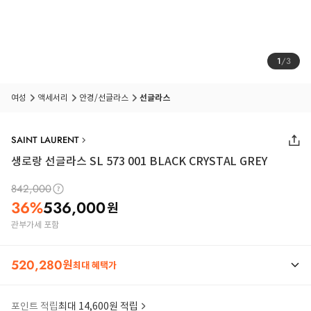
1
/
3
여성
액세서리
안경/선글라스
선글라스
SAINT LAURENT
생로랑 선글라스 SL 573 001 BLACK CRYSTAL GREY
842,000
36
%
536,000
원
관부가세 포함
520,280
원
최대 혜택가
포인트 적립
최대 14,600원 적립