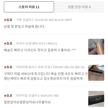
스토어 리뷰
11
상품 연관 리뷰
0
더보기
5.0
구찌 선글라스 GG1819S 001 BLACK GREY
상품 잘 받았고 마음에 듭니다.
5.0
프라다 안경 0PR A51V 14N1O1
배송도 빠르고 디자인도 멋지고 깔끔하고 좋아요~^^
5.0
까르띠에 림리스 무테 안경 CT0594O 002 SILVER SILVER TRANSPARENT
구하다 처음 써보는데 최고입니다 배송 진행 속도도 빠르고 진
행단계마다 빠르게 알람오고 검수영상까지 아주 꼼꼼하게 찍
어서 보내주셔서 싼가격에 편안하게 잘 구매했습니다. 또 구하
다에서 구매할게요
5.0
마우이짐 선글라스 NAAUAO 001
잘받았어요잘받았어요너무좋아요