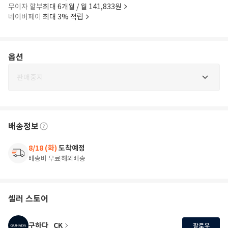
무이자 할부
최대 6개월 / 월 141,833원
네이버페이
최대 3% 적립
옵션
판매중지
배송정보
8/18 (화)
도착예정
배송비 무료
해외배송
셀러 스토어
구하다_CK
팔로우