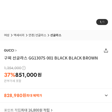
1
/
1
여성
액세서리
안경/선글라스
선글라스
GUCCI
구찌 선글라스 GG1307S 001 BLACK BLACK BROWN
1,354,000
37
%
851,000
원
관부가세 포함
828,980
원
최대 혜택가
포인트 적립
최대 16,800원 적립