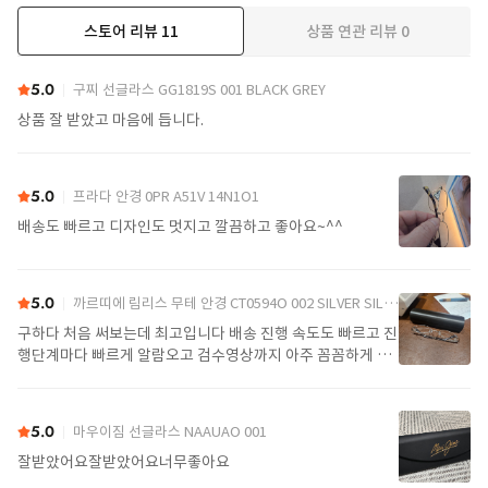
스토어 리뷰
11
상품 연관 리뷰
0
더보기
5.0
구찌 선글라스 GG1819S 001 BLACK GREY
상품 잘 받았고 마음에 듭니다.
5.0
프라다 안경 0PR A51V 14N1O1
배송도 빠르고 디자인도 멋지고 깔끔하고 좋아요~^^
5.0
까르띠에 림리스 무테 안경 CT0594O 002 SILVER SILVER TRANSPARENT
구하다 처음 써보는데 최고입니다 배송 진행 속도도 빠르고 진
행단계마다 빠르게 알람오고 검수영상까지 아주 꼼꼼하게 찍
어서 보내주셔서 싼가격에 편안하게 잘 구매했습니다. 또 구하
다에서 구매할게요
5.0
마우이짐 선글라스 NAAUAO 001
잘받았어요잘받았어요너무좋아요