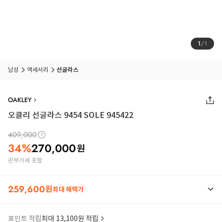
1
/
1
남성
액세서리
선글라스
OAKLEY
오클리 선글라스 9454 SOLE 945422
409,000
34
%
270,000
원
관부가세 포함
259,600
원
최대 혜택가
포인트 적립
최대 13,100원 적립