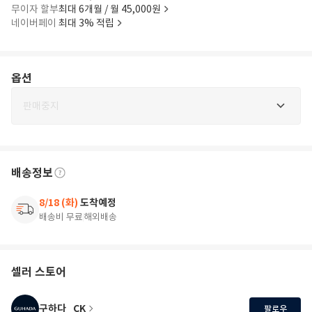
무이자 할부
최대 6개월 / 월 45,000원
네이버페이
최대 3% 적립
옵션
판매중지
배송정보
8/18 (화)
도착예정
배송비 무료
해외배송
셀러 스토어
구하다_CK
팔로우