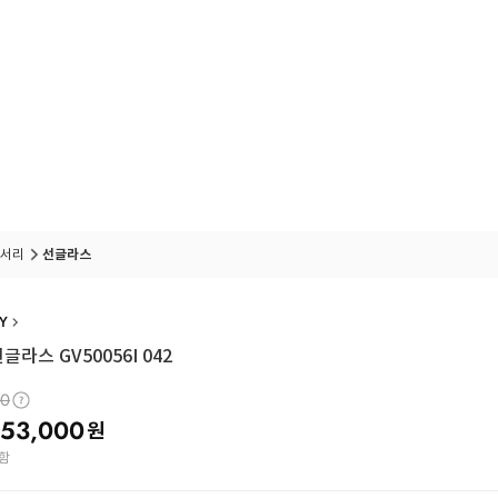
서리
선글라스
Y
글라스 GV50056I 042
00
53,000
원
함