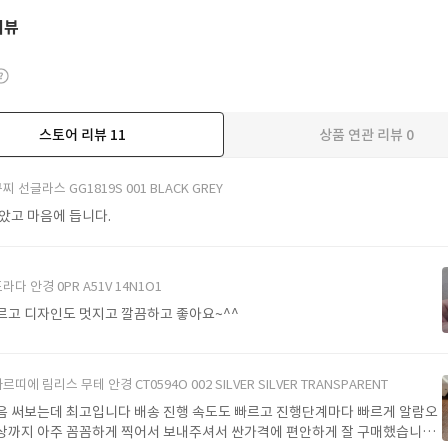
리뷰
스토어 리뷰
11
상품 연관 리뷰
0
더보기
찌 선글라스 GG1819S 001 BLACK GREY
받았고 마음에 듭니다.
라다 안경 0PR A51V 14N1O1
르고 디자인도 멋지고 깔끔하고 좋아요~^^
르띠에 림리스 무테 안경 CT0594O 002 SILVER SILVER TRANSPARENT
음 써보는데 최고입니다 배송 진행 속도도 빠르고 진행단계마다 빠르게 알람오
상까지 아주 꼼꼼하게 찍어서 보내주셔서 싼가격에 편안하게 잘 구매했습니다.