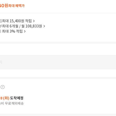
40
원
최대 혜택가
립
최대 15,400원 적립
부
최대 6개월 / 월 108,833원
이
최대 3% 적립
지
18 (화)
도착예정
송비 무료
해외배송