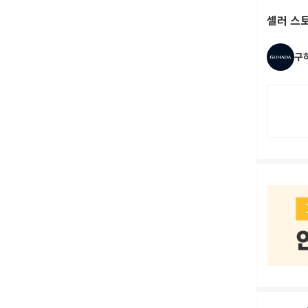
셀러 스
구