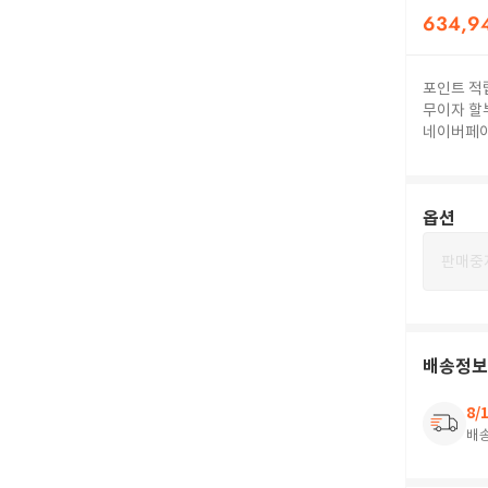
634,9
포인트 적
무이자 할
네이버페
옵션
판매중
배송정보
8/
배