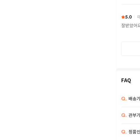
또 구하다
5.0
마
잘받았어
FAQ
Q.
배송기
Q.
관부가
Q.
정품인