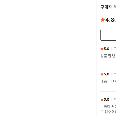
구매자 
4.8
5.0
구
상품 잘 
5.0
프
배송도 빠
5.0
까
구하다 처
고 검수영