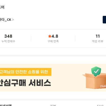
토어
하다_CK
348
4.8
11
누적 판매수
구매 만족
작성 리뷰