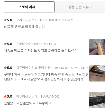
스토어 리뷰
11
상품 연관 리뷰
0
더보기
5.0
구찌 선글라스 GG1819S 001 BLACK GREY
상품 잘 받았고 마음에 듭니다.
5.0
프라다 안경 0PR A51V 14N1O1
배송도 빠르고 디자인도 멋지고 깔끔하고 좋아요~^^
5.0
까르띠에 림리스 무테 안경 CT0594O 002 SILVER SILVER TRANSPARENT
구하다 처음 써보는데 최고입니다 배송 진행 속도도 빠르고 진
행단계마다 빠르게 알람오고 검수영상까지 아주 꼼꼼하게 찍
어서 보내주셔서 싼가격에 편안하게 잘 구매했습니다. 또 구하
다에서 구매할게요
5.0
마우이짐 선글라스 NAAUAO 001
잘받았어요잘받았어요너무좋아요