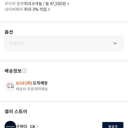
무이자 할부
최대 6개월 / 월 47,500원
네이버페이
최대 3% 적립
옵션
판매중지
배송정보
8/18 (화)
도착예정
배송비 무료
해외배송
셀러 스토어
구하다_CK
팔로우