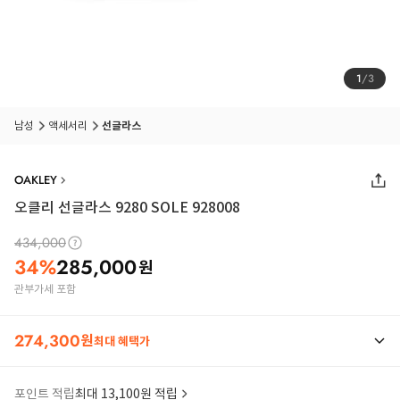
1
/
3
남성
액세서리
선글라스
OAKLEY
오클리 선글라스 9280 SOLE 928008
434,000
34
%
285,000
원
관부가세 포함
274,300
원
최대 혜택가
포인트 적립
최대 13,100원 적립