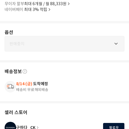
무이자 할부
최대 6개월 / 월 88,333원
네이버페이
최대 3% 적립
옵션
판매중지
배송정보
8/14 (금)
도착예정
배송비 무료
해외배송
셀러 스토어
구하다_CK
팔로우