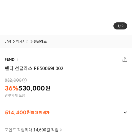
1
/
2
남성
액세서리
선글라스
FENDI
펜디 선글라스 FE50069I 002
832,000
36
%
530,000
원
관부가세 포함
514,400
원
최대 혜택가
포인트 적립
최대 14,600원 적립