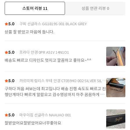
스토어 리뷰
11
상품 연관 리뷰
0
더보기
5.0
구찌 선글라스 GG1819S 001 BLACK GREY
상품 잘 받았고 마음에 듭니다.
5.0
프라다 안경 0PR A51V 14N1O1
배송도 빠르고 디자인도 멋지고 깔끔하고 좋아요~^^
5.0
까르띠에 림리스 무테 안경 CT0594O 002 SILVER SILVER TRANSPARENT
구하다 처음 써보는데 최고입니다 배송 진행 속도도 빠르고 진
행단계마다 빠르게 알람오고 검수영상까지 아주 꼼꼼하게 찍
어서 보내주셔서 싼가격에 편안하게 잘 구매했습니다. 또 구하
다에서 구매할게요
5.0
마우이짐 선글라스 NAAUAO 001
잘받았어요잘받았어요너무좋아요