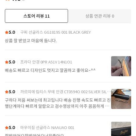
스토어 리뷰
11
상품 연관 리뷰
0
더보기
5.0
구찌 선글라스 GG1819S 001 BLACK GREY
상품 잘 받았고 마음에 듭니다.
5.0
프라다 안경 0PR A51V 14N1O1
배송도 빠르고 디자인도 멋지고 깔끔하고 좋아요~^^
5.0
까르띠에 림리스 무테 안경 CT0594O 002 SILVER SILVER TRANSPARENT
구하다 처음 써보는데 최고입니다 배송 진행 속도도 빠르고 진
행단계마다 빠르게 알람오고 검수영상까지 아주 꼼꼼하게 찍
어서 보내주셔서 싼가격에 편안하게 잘 구매했습니다. 또 구하
다에서 구매할게요
5.0
마우이짐 선글라스 NAAUAO 001