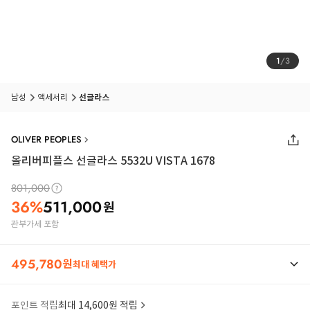
1
/
3
남성
액세서리
선글라스
OLIVER PEOPLES
올리버피플스 선글라스 5532U VISTA 1678
801,000
36
%
511,000
원
관부가세 포함
495,780
원
최대 혜택가
포인트 적립
최대 14,600원 적립