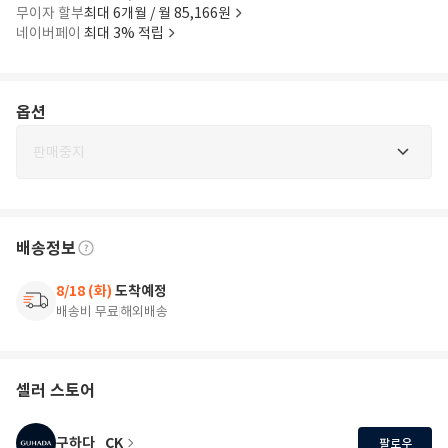
무이자 할부
최대 6개월 / 월 85,166원
네이버페이
최대 3% 적립
옵션
판매중지
배송정보
8/18 (화)
도착예정
배송비 무료
해외배송
셀러 스토어
구하다_CK
팔로우