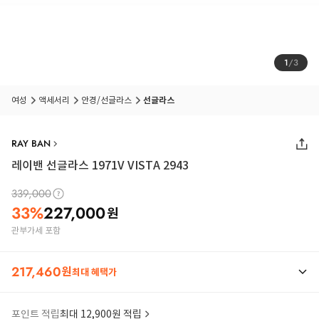
1
/
3
여성
액세서리
안경/선글라스
선글라스
RAY BAN
레이밴 선글라스 1971V VISTA 2943
339,000
33
%
227,000
원
관부가세 포함
217,460
원
최대 혜택가
포인트 적립
최대 12,900원 적립