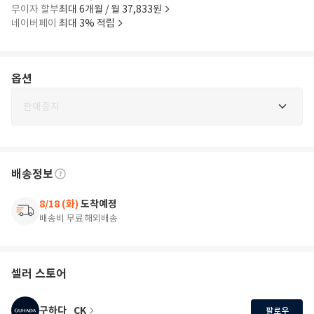
무이자 할부
최대 6개월 / 월 37,833원
네이버페이
최대 3% 적립
옵션
판매중지
배송정보
8/18 (화)
도착예정
배송비 무료
해외배송
셀러 스토어
구하다_CK
팔로우