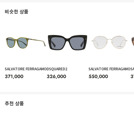
비슷한 상품
SALVATORE FERRAGAMO
DSQUARED2
SALVATORE FERRAGAMO
S
371,000
326,000
550,000
3
추천 상품