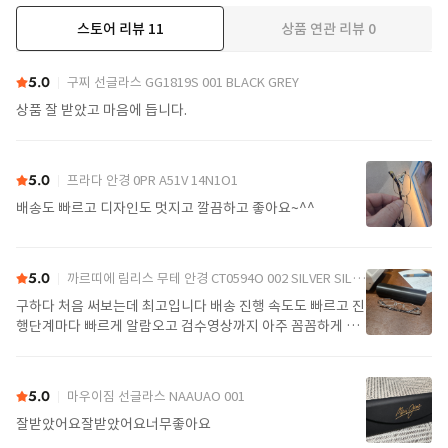
스토어 리뷰
11
상품 연관 리뷰
0
더보기
5.0
구찌 선글라스 GG1819S 001 BLACK GREY
상품 잘 받았고 마음에 듭니다.
5.0
프라다 안경 0PR A51V 14N1O1
배송도 빠르고 디자인도 멋지고 깔끔하고 좋아요~^^
5.0
까르띠에 림리스 무테 안경 CT0594O 002 SILVER SILVER TRANSPARENT
구하다 처음 써보는데 최고입니다 배송 진행 속도도 빠르고 진
행단계마다 빠르게 알람오고 검수영상까지 아주 꼼꼼하게 찍
어서 보내주셔서 싼가격에 편안하게 잘 구매했습니다. 또 구하
다에서 구매할게요
5.0
마우이짐 선글라스 NAAUAO 001
잘받았어요잘받았어요너무좋아요