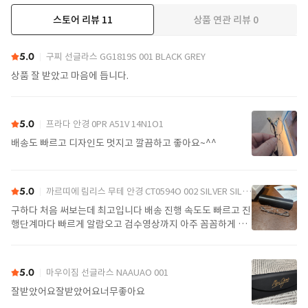
스토어 리뷰
11
상품 연관 리뷰
0
더보기
5.0
구찌 선글라스 GG1819S 001 BLACK GREY
상품 잘 받았고 마음에 듭니다.
5.0
프라다 안경 0PR A51V 14N1O1
배송도 빠르고 디자인도 멋지고 깔끔하고 좋아요~^^
5.0
까르띠에 림리스 무테 안경 CT0594O 002 SILVER SILVER TRANSPARENT
구하다 처음 써보는데 최고입니다 배송 진행 속도도 빠르고 진
행단계마다 빠르게 알람오고 검수영상까지 아주 꼼꼼하게 찍
어서 보내주셔서 싼가격에 편안하게 잘 구매했습니다. 또 구하
다에서 구매할게요
5.0
마우이짐 선글라스 NAAUAO 001
잘받았어요잘받았어요너무좋아요