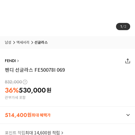
1
/
2
남성
액세서리
선글라스
FENDI
펜디 선글라스 FE50078I 069
832,000
36
%
530,000
원
관부가세 포함
514,400
원
최대 혜택가
포인트 적립
최대 14,600원 적립