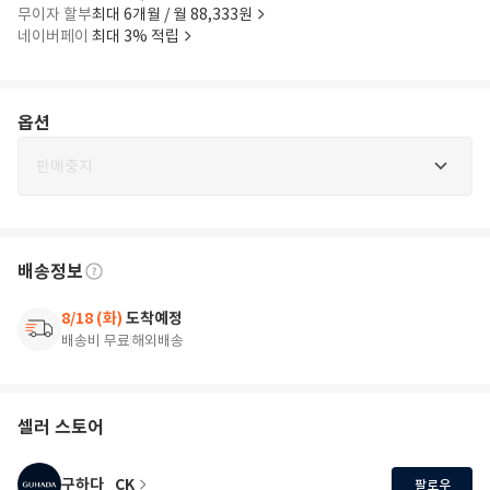
무이자 할부
최대 6개월 / 월 88,333원
네이버페이
최대 3% 적립
옵션
판매중지
배송정보
8/18 (화)
도착예정
배송비 무료
해외배송
셀러 스토어
구하다_CK
팔로우