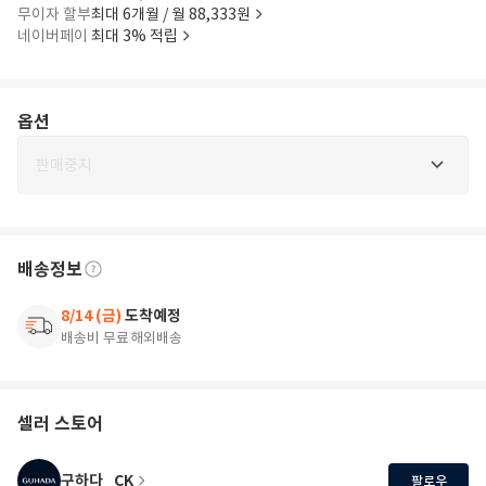
무이자 할부
최대 6개월 / 월 88,333원
네이버페이
최대 3% 적립
옵션
판매중지
배송정보
8/14 (금)
도착예정
배송비 무료
해외배송
셀러 스토어
구하다_CK
팔로우