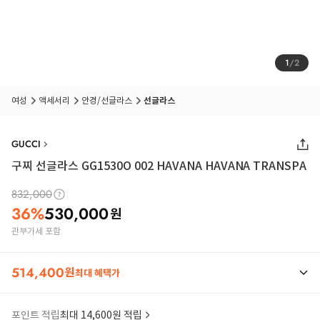
1
/
2
여성
액세서리
안경/선글라스
선글라스
GUCCI
구찌 선글라스 GG1530O 002 HAVANA HAVANA TRANSPA
832,000
36
%
530,000
원
관부가세 포함
514,400
원
최대 혜택가
포인트 적립
최대 14,600원 적립