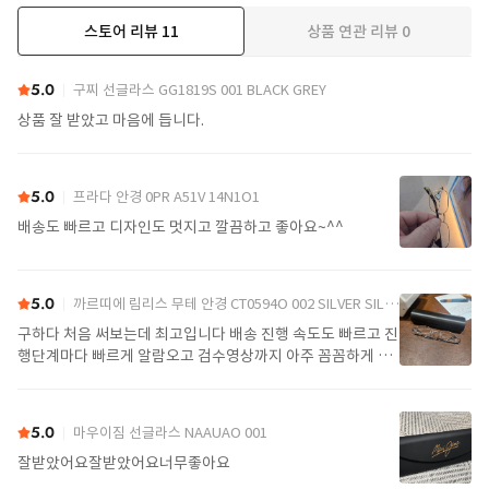
스토어 리뷰
11
상품 연관 리뷰
0
더보기
5.0
구찌 선글라스 GG1819S 001 BLACK GREY
상품 잘 받았고 마음에 듭니다.
5.0
프라다 안경 0PR A51V 14N1O1
배송도 빠르고 디자인도 멋지고 깔끔하고 좋아요~^^
5.0
까르띠에 림리스 무테 안경 CT0594O 002 SILVER SILVER TRANSPARENT
구하다 처음 써보는데 최고입니다 배송 진행 속도도 빠르고 진
행단계마다 빠르게 알람오고 검수영상까지 아주 꼼꼼하게 찍
어서 보내주셔서 싼가격에 편안하게 잘 구매했습니다. 또 구하
다에서 구매할게요
5.0
마우이짐 선글라스 NAAUAO 001
잘받았어요잘받았어요너무좋아요