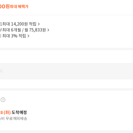
00
원
최대 혜택가
립
최대 14,200원 적립
부
최대 6개월 / 월 75,833원
이
최대 3% 적립
지
18 (화)
도착예정
송비 무료
해외배송