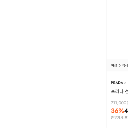
여성
액세
PRADA
프라다 선
711,000
36
%
4
관부가세 포