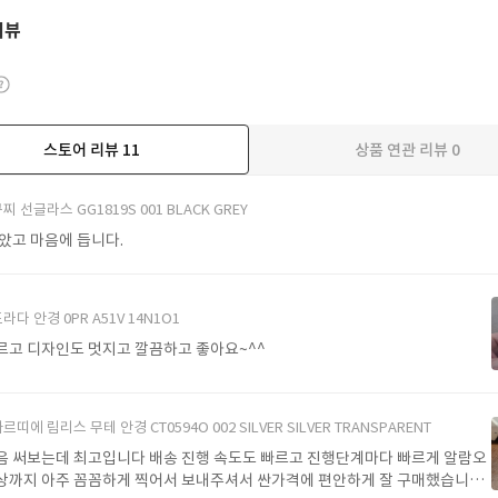
리뷰
스토어 리뷰
11
상품 연관 리뷰
0
더보기
찌 선글라스 GG1819S 001 BLACK GREY
받았고 마음에 듭니다.
라다 안경 0PR A51V 14N1O1
르고 디자인도 멋지고 깔끔하고 좋아요~^^
르띠에 림리스 무테 안경 CT0594O 002 SILVER SILVER TRANSPARENT
음 써보는데 최고입니다 배송 진행 속도도 빠르고 진행단계마다 빠르게 알람오
상까지 아주 꼼꼼하게 찍어서 보내주셔서 싼가격에 편안하게 잘 구매했습니다.