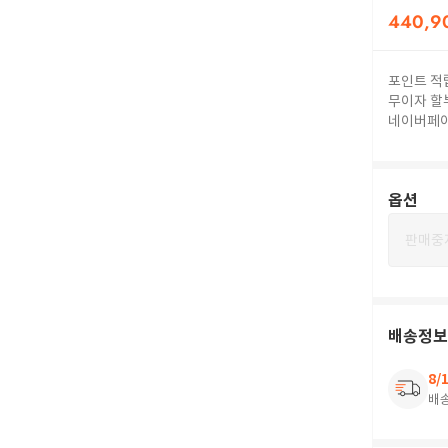
440,9
포인트 적
무이자 할
네이버페
옵션
판매중
배송정보
8/
배