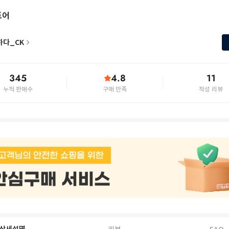
토어
하다_CK
345
4.8
11
누적 판매수
구매 만족
작성 리뷰