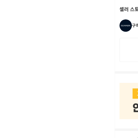
셀러 스
구