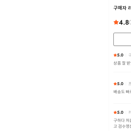
구매자 
4.8
5.0
구
상품 잘 
5.0
프
배송도 빠
5.0
까
구하다 처
고 검수영