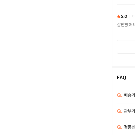
또 구하다
5.0
마
잘받았어
FAQ
Q.
배송기
Q.
관부가
Q.
정품인