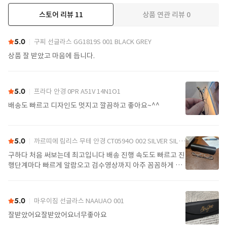
스토어 리뷰
11
상품 연관 리뷰
0
더보기
5.0
구찌 선글라스 GG1819S 001 BLACK GREY
상품 잘 받았고 마음에 듭니다.
5.0
프라다 안경 0PR A51V 14N1O1
배송도 빠르고 디자인도 멋지고 깔끔하고 좋아요~^^
5.0
까르띠에 림리스 무테 안경 CT0594O 002 SILVER SILVER TRANSPARENT
구하다 처음 써보는데 최고입니다 배송 진행 속도도 빠르고 진
행단계마다 빠르게 알람오고 검수영상까지 아주 꼼꼼하게 찍
어서 보내주셔서 싼가격에 편안하게 잘 구매했습니다. 또 구하
다에서 구매할게요
5.0
마우이짐 선글라스 NAAUAO 001
잘받았어요잘받았어요너무좋아요