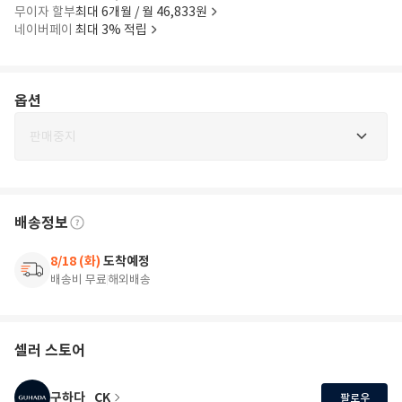
무이자 할부
최대 6개월 / 월 46,833원
네이버페이
최대 3% 적립
옵션
판매중지
배송정보
8/18 (화)
도착예정
배송비 무료
해외배송
셀러 스토어
구하다_CK
팔로우