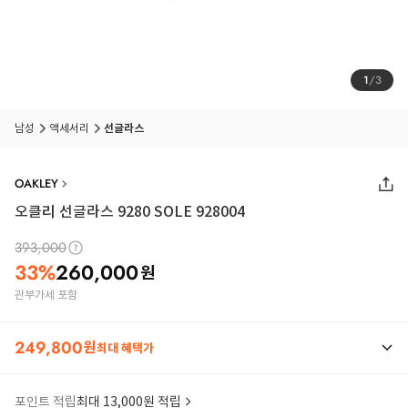
1
/
3
남성
액세서리
선글라스
OAKLEY
오클리 선글라스 9280 SOLE 928004
393,000
33
%
260,000
원
관부가세 포함
249,800
원
최대 혜택가
포인트 적립
최대 13,000원 적립