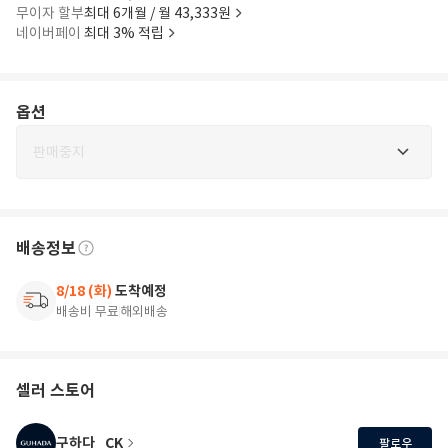
무이자 할부
최대 6개월 / 월 43,333원
네이버페이
최대 3% 적립
옵션
판매중지
배송정보
8/18 (화)
도착예정
배송비 무료
해외배송
셀러 스토어
구하다_CK
팔로우