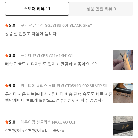
스토어 리뷰
11
상품 연관 리뷰
0
더보기
5.0
구찌 선글라스 GG1819S 001 BLACK GREY
상품 잘 받았고 마음에 듭니다.
5.0
프라다 안경 0PR A51V 14N1O1
배송도 빠르고 디자인도 멋지고 깔끔하고 좋아요~^^
5.0
까르띠에 림리스 무테 안경 CT0594O 002 SILVER SILVER TRANSPARENT
구하다 처음 써보는데 최고입니다 배송 진행 속도도 빠르고 진
행단계마다 빠르게 알람오고 검수영상까지 아주 꼼꼼하게 찍
어서 보내주셔서 싼가격에 편안하게 잘 구매했습니다. 또 구하
다에서 구매할게요
5.0
마우이짐 선글라스 NAAUAO 001
잘받았어요잘받았어요너무좋아요