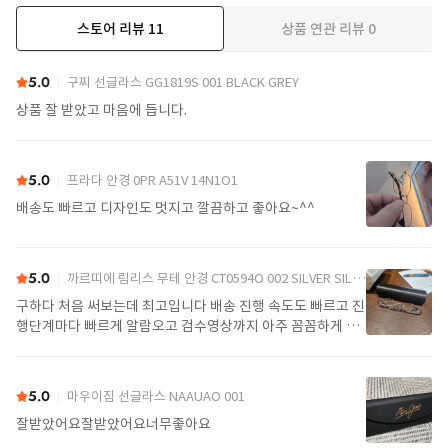
스토어 리뷰
11
상품 연관 리뷰
0
더보기
5.0
구찌 선글라스 GG1819S 001 BLACK GREY
상품 잘 받았고 마음에 듭니다.
5.0
프라다 안경 0PR A51V 14N1O1
배송도 빠르고 디자인도 멋지고 깔끔하고 좋아요~^^
5.0
까르띠에 림리스 무테 안경 CT0594O 002 SILVER SILVER TRANSPARENT
구하다 처음 써보는데 최고입니다 배송 진행 속도도 빠르고 진
행단계마다 빠르게 알람오고 검수영상까지 아주 꼼꼼하게 찍
어서 보내주셔서 싼가격에 편안하게 잘 구매했습니다. 또 구하
다에서 구매할게요
5.0
마우이짐 선글라스 NAAUAO 001
잘받았어요잘받았어요너무좋아요