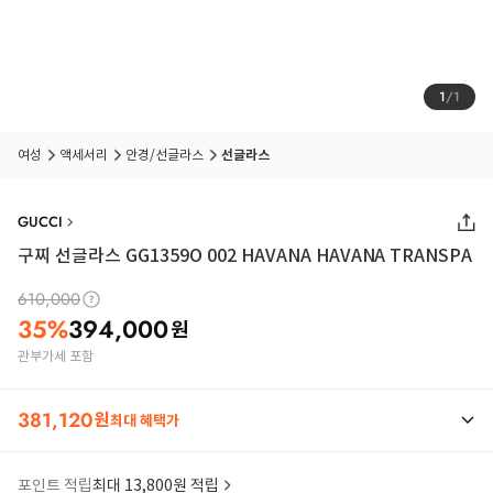
1
/
1
여성
액세서리
안경/선글라스
선글라스
GUCCI
구찌 선글라스 GG1359O 002 HAVANA HAVANA TRANSPA
610,000
35
%
394,000
원
관부가세 포함
381,120
원
최대 혜택가
포인트 적립
최대 13,800원 적립