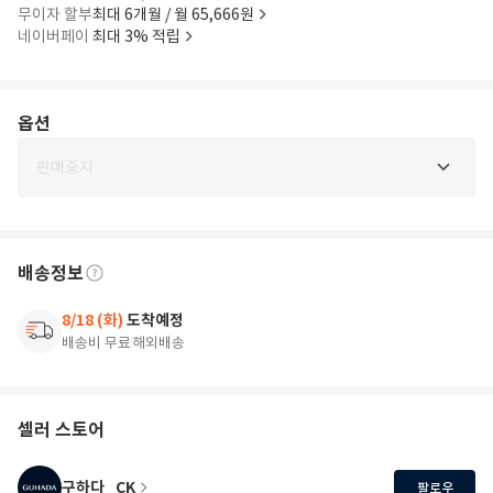
무이자 할부
최대 6개월 / 월 65,666원
네이버페이
최대 3% 적립
옵션
판매중지
배송정보
8/18 (화)
도착예정
배송비 무료
해외배송
셀러 스토어
구하다_CK
팔로우