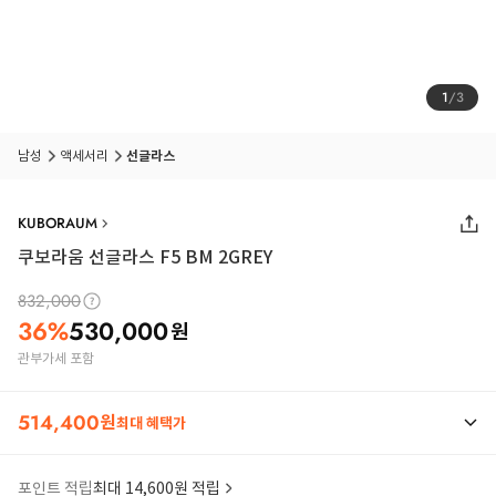
1
/
3
남성
액세서리
선글라스
KUBORAUM
쿠보라움 선글라스 F5 BM 2GREY
832,000
36
%
530,000
원
관부가세 포함
514,400
원
최대 혜택가
포인트 적립
최대 14,600원 적립