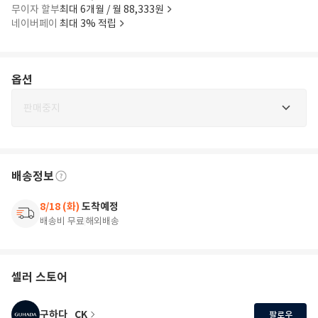
무이자 할부
최대 6개월 / 월 88,333원
네이버페이
최대 3% 적립
옵션
판매중지
배송정보
8/18 (화)
도착예정
배송비 무료
해외배송
셀러 스토어
구하다_CK
팔로우