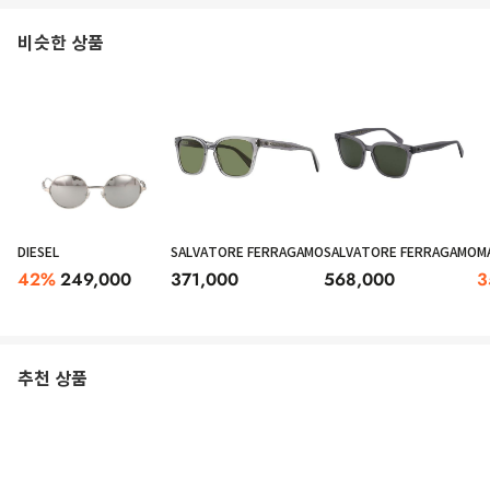
비슷한 상품
DIESEL
SALVATORE FERRAGAMO
SALVATORE FERRAGAMO
M
42
%
249,000
371,000
568,000
3
추천 상품