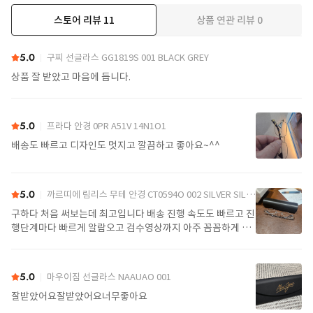
스토어 리뷰
11
상품 연관 리뷰
0
더보기
5.0
구찌 선글라스 GG1819S 001 BLACK GREY
상품 잘 받았고 마음에 듭니다.
5.0
프라다 안경 0PR A51V 14N1O1
배송도 빠르고 디자인도 멋지고 깔끔하고 좋아요~^^
5.0
까르띠에 림리스 무테 안경 CT0594O 002 SILVER SILVER TRANSPARENT
구하다 처음 써보는데 최고입니다 배송 진행 속도도 빠르고 진
행단계마다 빠르게 알람오고 검수영상까지 아주 꼼꼼하게 찍
어서 보내주셔서 싼가격에 편안하게 잘 구매했습니다. 또 구하
다에서 구매할게요
5.0
마우이짐 선글라스 NAAUAO 001
잘받았어요잘받았어요너무좋아요