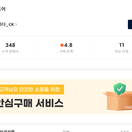
토어
하다_CK
348
4.8
11
누적 판매수
구매 만족
작성 리뷰