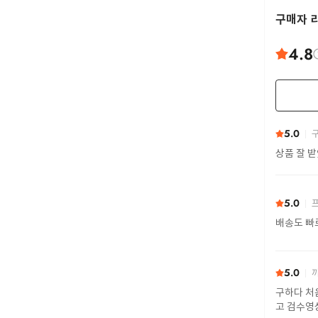
구매자 
4.8
5.0
구
상품 잘 
5.0
프
배송도 빠
5.0
까
구하다 처
고 검수영