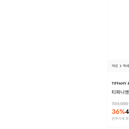
여성
액세
TIFFANY 
티파니앤코
723,000
36
%
4
관부가세 포