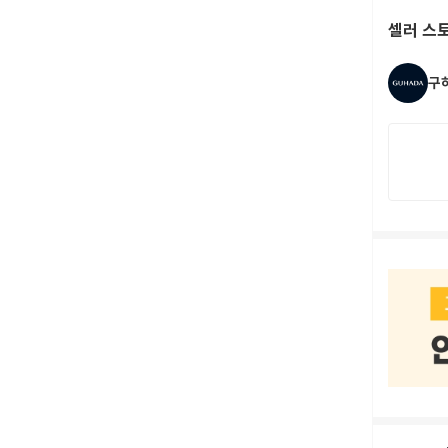
셀러 스
구