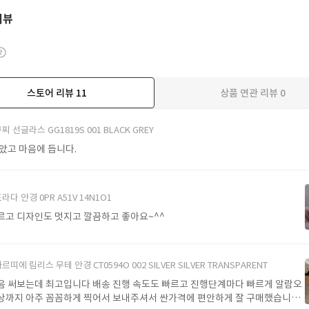
리뷰
스토어 리뷰
11
상품 연관 리뷰
0
더보기
찌 선글라스 GG1819S 001 BLACK GREY
받았고 마음에 듭니다.
라다 안경 0PR A51V 14N1O1
르고 디자인도 멋지고 깔끔하고 좋아요~^^
르띠에 림리스 무테 안경 CT0594O 002 SILVER SILVER TRANSPARENT
음 써보는데 최고입니다 배송 진행 속도도 빠르고 진행단계마다 빠르게 알람오
상까지 아주 꼼꼼하게 찍어서 보내주셔서 싼가격에 편안하게 잘 구매했습니다.