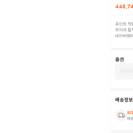
448,7
포인트 적
무이자 할
네이버페
옵션
판매중
배송정보
8/
배