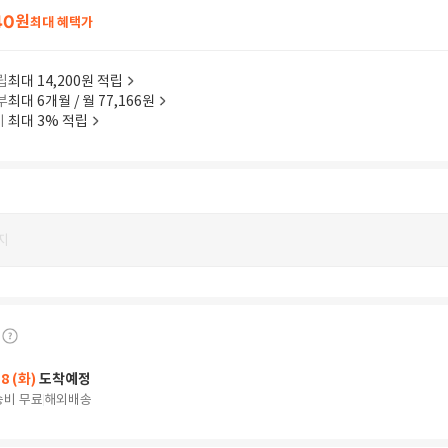
40
원
최대 혜택가
립
최대 14,200원 적립
부
최대 6개월 / 월 77,166원
이
최대 3% 적립
지
18 (화)
도착예정
송비 무료
해외배송