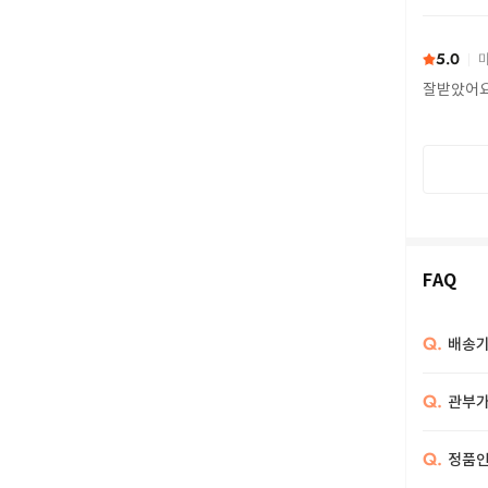
또 구하다
5.0
마
잘받았어
FAQ
Q.
배송기
Q.
관부가
Q.
정품인