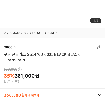
1
/
2
여성
액세서리
안경/선글라스
선글라스
GUCCI
구찌 선글라스 GG1476OK 001 BLACK BLACK
TRANSPARE
590,000
35
%
381,000
원
관부가세 포함
368,380
원
최대 혜택가