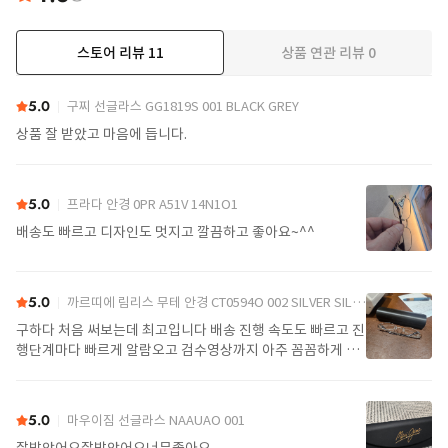
스토어 리뷰
11
상품 연관 리뷰
0
더보기
5.0
구찌 선글라스 GG1819S 001 BLACK GREY
상품 잘 받았고 마음에 듭니다.
5.0
프라다 안경 0PR A51V 14N1O1
배송도 빠르고 디자인도 멋지고 깔끔하고 좋아요~^^
5.0
까르띠에 림리스 무테 안경 CT0594O 002 SILVER SILVER TRANSPARENT
구하다 처음 써보는데 최고입니다 배송 진행 속도도 빠르고 진
행단계마다 빠르게 알람오고 검수영상까지 아주 꼼꼼하게 찍
어서 보내주셔서 싼가격에 편안하게 잘 구매했습니다. 또 구하
다에서 구매할게요
5.0
마우이짐 선글라스 NAAUAO 001