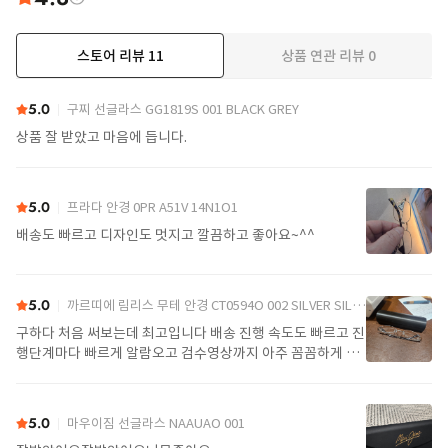
스토어 리뷰
11
상품 연관 리뷰
0
더보기
5.0
구찌 선글라스 GG1819S 001 BLACK GREY
상품 잘 받았고 마음에 듭니다.
5.0
프라다 안경 0PR A51V 14N1O1
배송도 빠르고 디자인도 멋지고 깔끔하고 좋아요~^^
5.0
까르띠에 림리스 무테 안경 CT0594O 002 SILVER SILVER TRANSPARENT
구하다 처음 써보는데 최고입니다 배송 진행 속도도 빠르고 진
행단계마다 빠르게 알람오고 검수영상까지 아주 꼼꼼하게 찍
어서 보내주셔서 싼가격에 편안하게 잘 구매했습니다. 또 구하
다에서 구매할게요
5.0
마우이짐 선글라스 NAAUAO 001