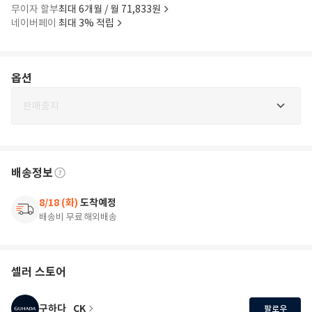
무이자 할부
최대 6개월 / 월 71,833원
네이버페이
최대 3% 적립
옵션
판매중지
배송정보
8/18 (화)
도착예정
배송비 무료
해외배송
셀러 스토어
구하다_CK
팔로우