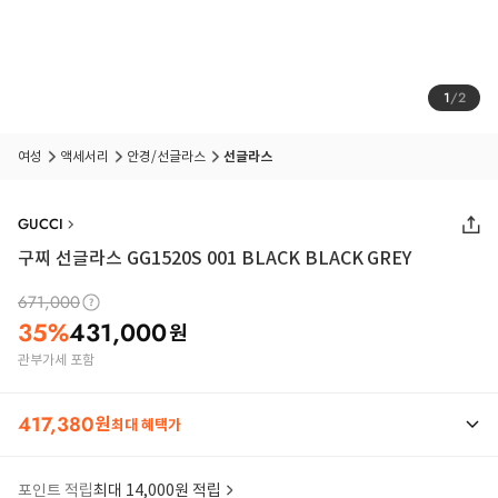
1
/
2
여성
액세서리
안경/선글라스
선글라스
GUCCI
구찌 선글라스 GG1520S 001 BLACK BLACK GREY
671,000
35
%
431,000
원
관부가세 포함
417,380
원
최대 혜택가
포인트 적립
최대 14,000원 적립