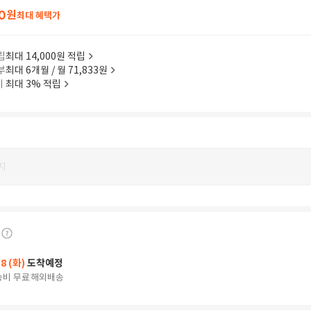
0
원
최대 혜택가
립
최대 14,000원 적립
부
최대 6개월 / 월 71,833원
이
최대 3% 적립
지
18 (화)
도착예정
송비 무료
해외배송