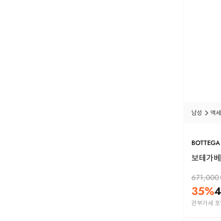
남성
액세
BOTTEGA
보테가베네
671,000
35
%
4
관부가세 포