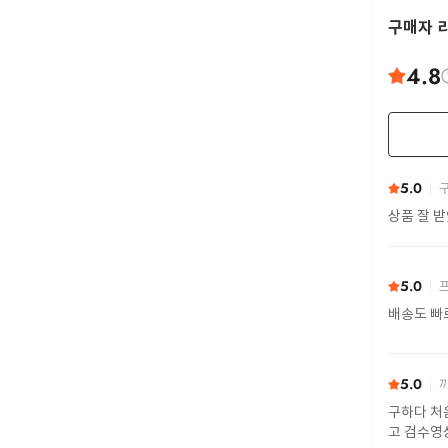
구매자 
4.8
5.0
구
상품 잘 
5.0
프
배송도 빠
5.0
까
구하다 처
고 검수영