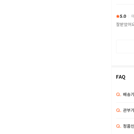
또 구하다
5.0
마
잘받았어
FAQ
Q.
배송기
Q.
관부가
Q.
정품인