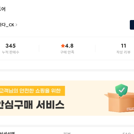
토어
하다_CK
345
4.8
11
누적 판매수
구매 만족
작성 리뷰