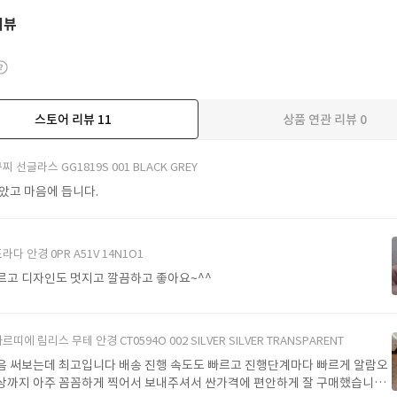
리뷰
스토어 리뷰
11
상품 연관 리뷰
0
더보기
찌 선글라스 GG1819S 001 BLACK GREY
받았고 마음에 듭니다.
라다 안경 0PR A51V 14N1O1
르고 디자인도 멋지고 깔끔하고 좋아요~^^
르띠에 림리스 무테 안경 CT0594O 002 SILVER SILVER TRANSPARENT
음 써보는데 최고입니다 배송 진행 속도도 빠르고 진행단계마다 빠르게 알람오
상까지 아주 꼼꼼하게 찍어서 보내주셔서 싼가격에 편안하게 잘 구매했습니다.