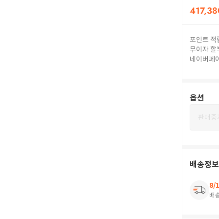
417,38
포인트 적
무이자 할
네이버페
옵션
판매중
배송정보
8/
배