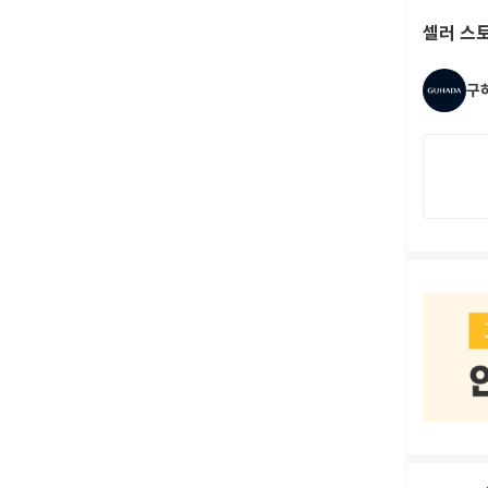
셀러 스
구