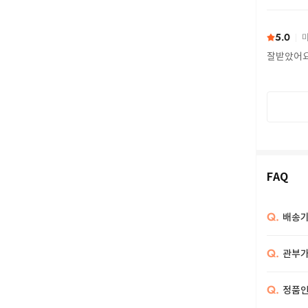
또 구하다
5.0
마
잘받았어
FAQ
Q.
배송기
Q.
관부가
Q.
정품인