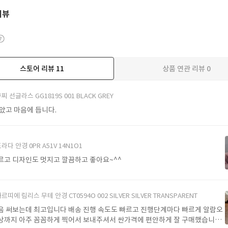
리뷰
스토어 리뷰
11
상품 연관 리뷰
0
더보기
찌 선글라스 GG1819S 001 BLACK GREY
받았고 마음에 듭니다.
라다 안경 0PR A51V 14N1O1
르고 디자인도 멋지고 깔끔하고 좋아요~^^
르띠에 림리스 무테 안경 CT0594O 002 SILVER SILVER TRANSPARENT
음 써보는데 최고입니다 배송 진행 속도도 빠르고 진행단계마다 빠르게 알람오
상까지 아주 꼼꼼하게 찍어서 보내주셔서 싼가격에 편안하게 잘 구매했습니다.