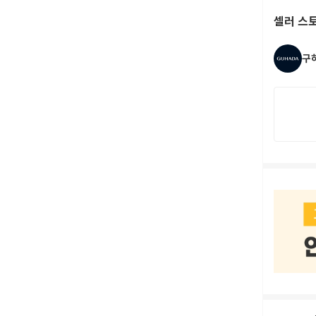
셀러 스
구