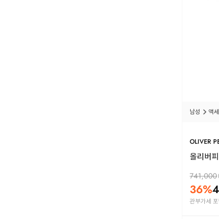
남성
액세
OLIVER P
올리버피플
741,000
36
%
4
관부가세 포