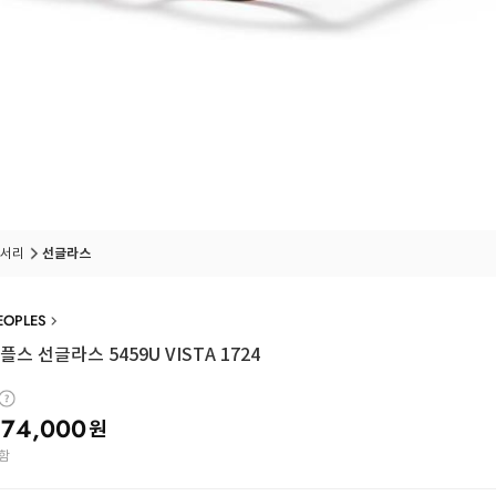
서리
선글라스
EOPLES
스 선글라스 5459U VISTA 1724
74,000
원
함