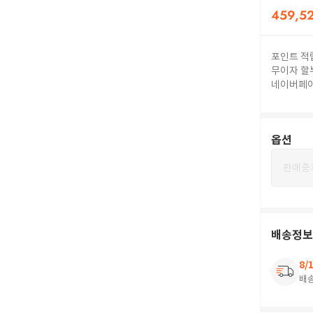
459,5
포인트 적
무이자 할
네이버페
옵션
판매중
배송정보
8/
배