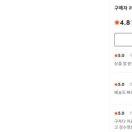
구매자 
4.8
5.0
구
상품 잘 
5.0
프
배송도 빠
5.0
까
구하다 처
고 검수영