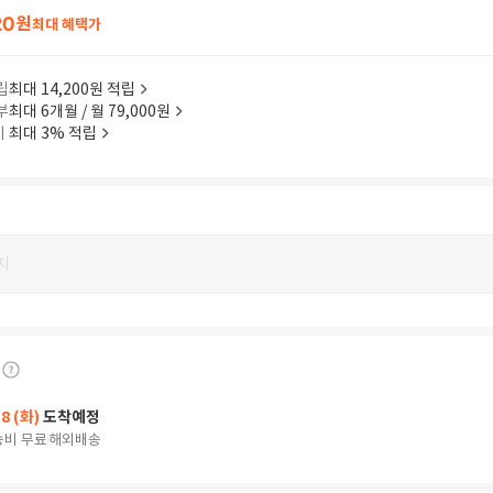
20
원
최대 혜택가
립
최대 14,200원 적립
부
최대 6개월 / 월 79,000원
이
최대 3% 적립
지
18 (화)
도착예정
송비 무료
해외배송