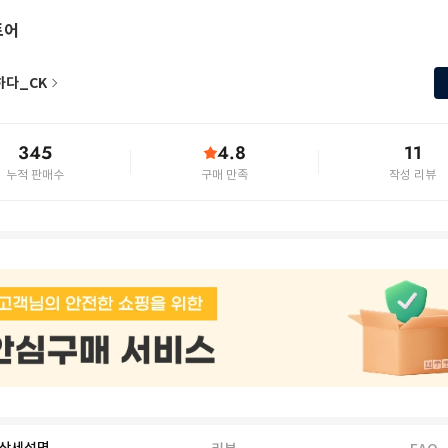
토어
하다_CK
345
4.8
11
누적 판매수
구매 만족
작성 리뷰