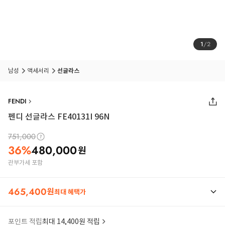
1
/
2
남성
액세서리
선글라스
FENDI
펜디 선글라스 FE40131I 96N
751,000
36
%
480,000
원
관부가세 포함
465,400
원
최대 혜택가
포인트 적립
최대 14,400원 적립