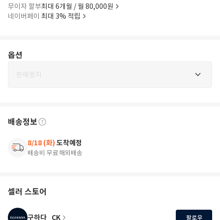
무이자 할부
최대 6개월 / 월 80,000원
네이버페이
최대 3% 적립
옵션
판매중지
배송정보
8/18 (화)
도착예정
배송비 무료
해외배송
셀러 스토어
구하다_CK
팔로우