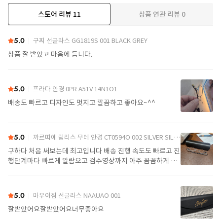
스토어 리뷰
11
상품 연관 리뷰
0
더보기
5.0
구찌 선글라스 GG1819S 001 BLACK GREY
상품 잘 받았고 마음에 듭니다.
5.0
프라다 안경 0PR A51V 14N1O1
배송도 빠르고 디자인도 멋지고 깔끔하고 좋아요~^^
5.0
까르띠에 림리스 무테 안경 CT0594O 002 SILVER SILVER TRANSPARENT
구하다 처음 써보는데 최고입니다 배송 진행 속도도 빠르고 진
행단계마다 빠르게 알람오고 검수영상까지 아주 꼼꼼하게 찍
어서 보내주셔서 싼가격에 편안하게 잘 구매했습니다. 또 구하
다에서 구매할게요
5.0
마우이짐 선글라스 NAAUAO 001
잘받았어요잘받았어요너무좋아요