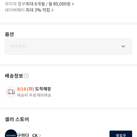
무이자 할부
최대 6개월 / 월 80,000원
네이버페이
최대 3% 적립
옵션
판매중지
배송정보
8/18 (화)
도착예정
배송비 무료
해외배송
셀러 스토어
구하다_CK
팔로우