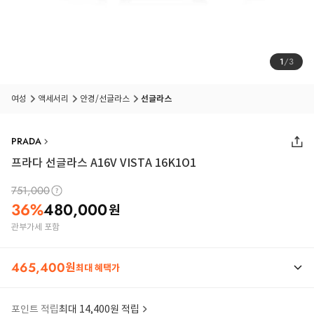
1
/
3
여성
액세서리
안경/선글라스
선글라스
PRADA
프라다 선글라스 A16V VISTA 16K1O1
751,000
36
%
480,000
원
관부가세 포함
465,400
원
최대 혜택가
포인트 적립
최대 14,400원 적립