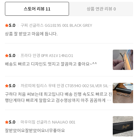
스토어 리뷰
11
상품 연관 리뷰
0
더보기
5.0
구찌 선글라스 GG1819S 001 BLACK GREY
상품 잘 받았고 마음에 듭니다.
5.0
프라다 안경 0PR A51V 14N1O1
배송도 빠르고 디자인도 멋지고 깔끔하고 좋아요~^^
5.0
까르띠에 림리스 무테 안경 CT0594O 002 SILVER SILVER TRANSPARENT
구하다 처음 써보는데 최고입니다 배송 진행 속도도 빠르고 진
행단계마다 빠르게 알람오고 검수영상까지 아주 꼼꼼하게 찍
어서 보내주셔서 싼가격에 편안하게 잘 구매했습니다. 또 구하
다에서 구매할게요
5.0
마우이짐 선글라스 NAAUAO 001
잘받았어요잘받았어요너무좋아요