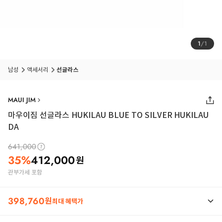
1
/
1
남성
액세서리
선글라스
MAUI JIM
마우이짐 선글라스 HUKILAU BLUE TO SILVER HUKILAU
DA
641,000
35
%
412,000
원
관부가세 포함
398,760
원
최대 혜택가