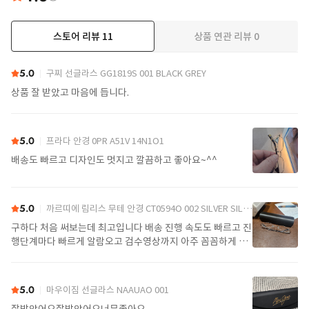
스토어 리뷰
11
상품 연관 리뷰
0
더보기
5.0
구찌 선글라스 GG1819S 001 BLACK GREY
상품 잘 받았고 마음에 듭니다.
5.0
프라다 안경 0PR A51V 14N1O1
배송도 빠르고 디자인도 멋지고 깔끔하고 좋아요~^^
5.0
까르띠에 림리스 무테 안경 CT0594O 002 SILVER SILVER TRANSPARENT
구하다 처음 써보는데 최고입니다 배송 진행 속도도 빠르고 진
행단계마다 빠르게 알람오고 검수영상까지 아주 꼼꼼하게 찍
어서 보내주셔서 싼가격에 편안하게 잘 구매했습니다. 또 구하
다에서 구매할게요
5.0
마우이짐 선글라스 NAAUAO 001