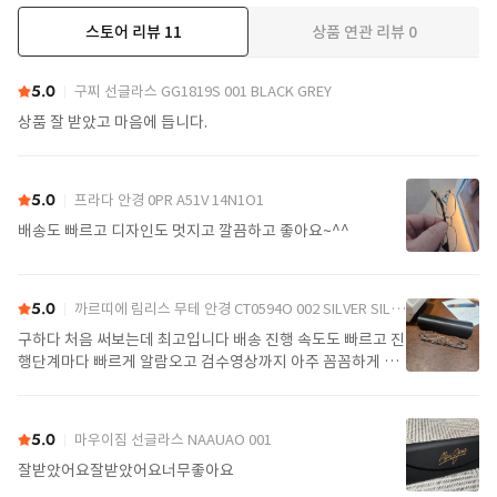
스토어 리뷰
11
상품 연관 리뷰
0
더보기
5.0
구찌 선글라스 GG1819S 001 BLACK GREY
상품 잘 받았고 마음에 듭니다.
5.0
프라다 안경 0PR A51V 14N1O1
배송도 빠르고 디자인도 멋지고 깔끔하고 좋아요~^^
5.0
까르띠에 림리스 무테 안경 CT0594O 002 SILVER SILVER TRANSPARENT
구하다 처음 써보는데 최고입니다 배송 진행 속도도 빠르고 진
행단계마다 빠르게 알람오고 검수영상까지 아주 꼼꼼하게 찍
어서 보내주셔서 싼가격에 편안하게 잘 구매했습니다. 또 구하
다에서 구매할게요
5.0
마우이짐 선글라스 NAAUAO 001
잘받았어요잘받았어요너무좋아요