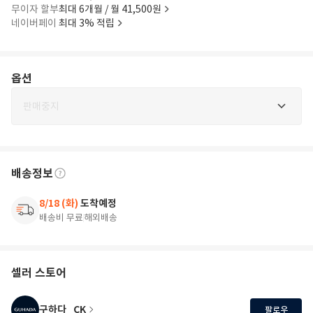
무이자 할부
최대 6개월 / 월 41,500원
네이버페이
최대 3% 적립
옵션
판매중지
배송정보
8/18 (화)
도착예정
배송비 무료
해외배송
셀러 스토어
구하다_CK
팔로우