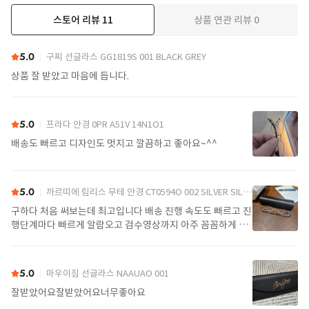
스토어 리뷰
11
상품 연관 리뷰
0
더보기
5.0
구찌 선글라스 GG1819S 001 BLACK GREY
상품 잘 받았고 마음에 듭니다.
5.0
프라다 안경 0PR A51V 14N1O1
배송도 빠르고 디자인도 멋지고 깔끔하고 좋아요~^^
5.0
까르띠에 림리스 무테 안경 CT0594O 002 SILVER SILVER TRANSPARENT
구하다 처음 써보는데 최고입니다 배송 진행 속도도 빠르고 진
행단계마다 빠르게 알람오고 검수영상까지 아주 꼼꼼하게 찍
어서 보내주셔서 싼가격에 편안하게 잘 구매했습니다. 또 구하
다에서 구매할게요
5.0
마우이짐 선글라스 NAAUAO 001
잘받았어요잘받았어요너무좋아요