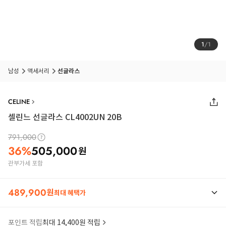
1
/
1
남성
액세서리
선글라스
CELINE
셀린느 선글라스 CL4002UN 20B
791,000
36
%
505,000
원
관부가세 포함
489,900
원
최대 혜택가
포인트 적립
최대 14,400원 적립