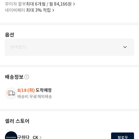
무이자 할부
최대 6개월 / 월 84,166원
네이버페이
최대 3% 적립
옵션
판매중지
배송정보
8/18 (화)
도착예정
배송비 무료
해외배송
셀러 스토어
구하다_CK
팔로우