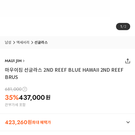
1
/
2
남성
액세서리
선글라스
MAUI JIM
마우이짐 선글라스 2ND REEF BLUE HAWAII 2ND REEF
BRUS
681,000
35
%
437,000
원
관부가세 포함
423,260
원
최대 혜택가