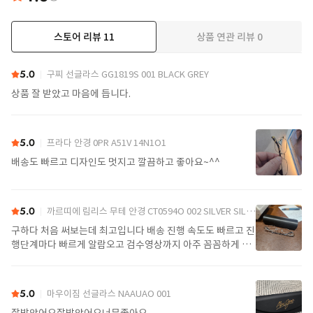
스토어 리뷰
11
상품 연관 리뷰
0
더보기
5.0
구찌 선글라스 GG1819S 001 BLACK GREY
상품 잘 받았고 마음에 듭니다.
5.0
프라다 안경 0PR A51V 14N1O1
배송도 빠르고 디자인도 멋지고 깔끔하고 좋아요~^^
5.0
까르띠에 림리스 무테 안경 CT0594O 002 SILVER SILVER TRANSPARENT
구하다 처음 써보는데 최고입니다 배송 진행 속도도 빠르고 진
행단계마다 빠르게 알람오고 검수영상까지 아주 꼼꼼하게 찍
어서 보내주셔서 싼가격에 편안하게 잘 구매했습니다. 또 구하
다에서 구매할게요
5.0
마우이짐 선글라스 NAAUAO 001