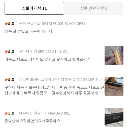
스토어 리뷰
11
상품 연관 리뷰
0
더보기
5.0
구찌 선글라스 GG1819S 001 BLACK GREY
상품 잘 받았고 마음에 듭니다.
5.0
프라다 안경 0PR A51V 14N1O1
배송도 빠르고 디자인도 멋지고 깔끔하고 좋아요~^^
5.0
까르띠에 림리스 무테 안경 CT0594O 002 SILVER SILVER TRANSPARENT
구하다 처음 써보는데 최고입니다 배송 진행 속도도 빠르고 진
행단계마다 빠르게 알람오고 검수영상까지 아주 꼼꼼하게 찍
어서 보내주셔서 싼가격에 편안하게 잘 구매했습니다. 또 구하
다에서 구매할게요
5.0
마우이짐 선글라스 NAAUAO 001
잘받았어요잘받았어요너무좋아요