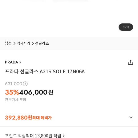
1
/
3
남성
액세서리
선글라스
PRADA
프라다 선글라스 A21S SOLE 17N06A
631,000
35
%
406,000
원
관부가세 포함
392,880
원
최대 혜택가
포인트 적립
최대 13,800원 적립