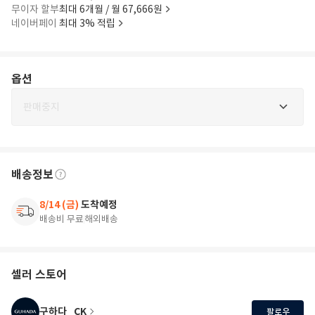
무이자 할부
최대 6개월 / 월 67,666원
네이버페이
최대 3% 적립
옵션
판매중지
배송정보
8/14 (금)
도착예정
배송비 무료
해외배송
셀러 스토어
구하다_CK
팔로우