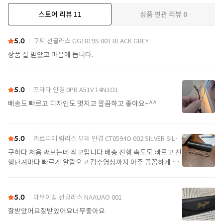
스토어 리뷰
11
상품 연관 리뷰
0
더보기
5.0
구찌 선글라스 GG1819S 001 BLACK GREY
상품 잘 받았고 마음에 듭니다.
5.0
프라다 안경 0PR A51V 14N1O1
배송도 빠르고 디자인도 멋지고 깔끔하고 좋아요~^^
5.0
까르띠에 림리스 무테 안경 CT0594O 002 SILVER SILVER TRANSPARENT
구하다 처음 써보는데 최고입니다 배송 진행 속도도 빠르고 진
행단계마다 빠르게 알람오고 검수영상까지 아주 꼼꼼하게 찍
어서 보내주셔서 싼가격에 편안하게 잘 구매했습니다. 또 구하
다에서 구매할게요
5.0
마우이짐 선글라스 NAAUAO 001
잘받았어요잘받았어요너무좋아요