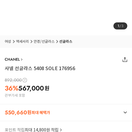
1
/
3
여성
액세서리
안경/선글라스
선글라스
CHANEL
샤넬 선글라스 5408 SOLE 1769S6
892,000
36
%
567,000
원
관부가세 포함
550,660
원
최대 혜택가
포인트 적립
최대 14,800원 적립