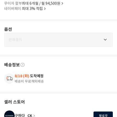
무이자 할부
최대 6개월 / 월 94,500원
네이버페이
최대 3% 적립
옵션
판매중지
배송정보
8/18 (화)
도착예정
배송비 무료
해외배송
셀러 스토어
구하다_CK
팔로우