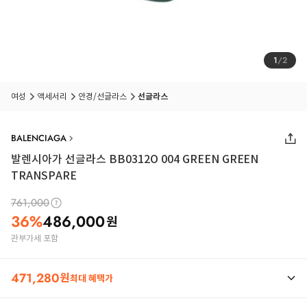
1
/
2
여성
액세서리
안경/선글라스
선글라스
BALENCIAGA
발렌시아가 선글라스 BB0312O 004 GREEN GREEN
TRANSPARE
761,000
36
%
486,000
원
관부가세 포함
471,280
원
최대 혜택가