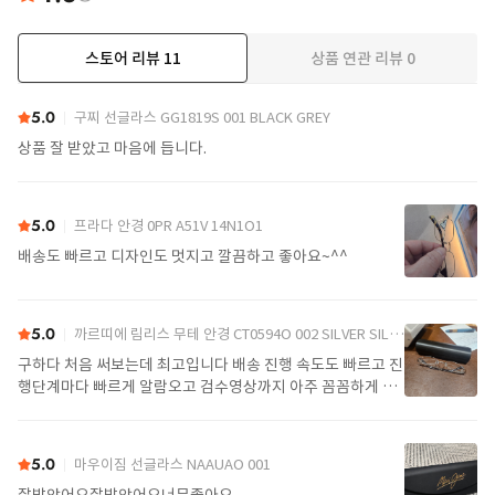
스토어 리뷰
11
상품 연관 리뷰
0
더보기
5.0
구찌 선글라스 GG1819S 001 BLACK GREY
상품 잘 받았고 마음에 듭니다.
5.0
프라다 안경 0PR A51V 14N1O1
배송도 빠르고 디자인도 멋지고 깔끔하고 좋아요~^^
5.0
까르띠에 림리스 무테 안경 CT0594O 002 SILVER SILVER TRANSPARENT
구하다 처음 써보는데 최고입니다 배송 진행 속도도 빠르고 진
행단계마다 빠르게 알람오고 검수영상까지 아주 꼼꼼하게 찍
어서 보내주셔서 싼가격에 편안하게 잘 구매했습니다. 또 구하
다에서 구매할게요
5.0
마우이짐 선글라스 NAAUAO 001