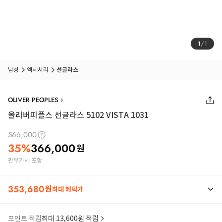
1
/
1
남성
액세서리
선글라스
OLIVER PEOPLES
올리버피플스 선글라스 5102 VISTA 1031
566,000
35
%
366,000
원
관부가세 포함
353,680
원
최대 혜택가
포인트 적립
최대 13,600원 적립