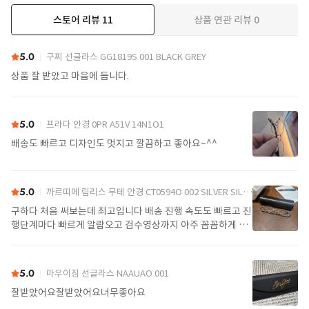
스토어 리뷰
11
상품 연관 리뷰
0
더보기
5.0
구찌 선글라스 GG1819S 001 BLACK GREY
상품 잘 받았고 마음에 듭니다.
5.0
프라다 안경 0PR A51V 14N1O1
배송도 빠르고 디자인도 멋지고 깔끔하고 좋아요~^^
5.0
까르띠에 림리스 무테 안경 CT0594O 002 SILVER SILVER TRANSPARENT
구하다 처음 써보는데 최고입니다 배송 진행 속도도 빠르고 진
행단계마다 빠르게 알람오고 검수영상까지 아주 꼼꼼하게 찍
어서 보내주셔서 싼가격에 편안하게 잘 구매했습니다. 또 구하
다에서 구매할게요
5.0
마우이짐 선글라스 NAAUAO 001
잘받았어요잘받았어요너무좋아요