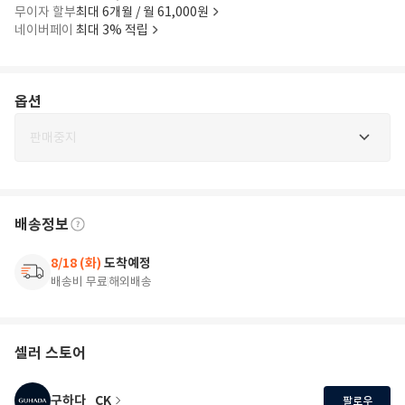
무이자 할부
최대 6개월 / 월 61,000원
네이버페이
최대 3% 적립
옵션
판매중지
배송정보
8/18 (화)
도착예정
배송비 무료
해외배송
셀러 스토어
구하다_CK
팔로우