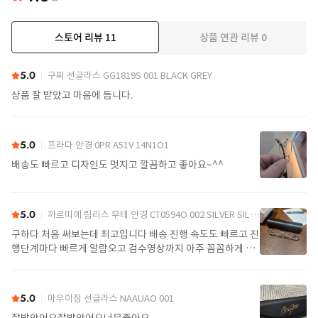
스토어 리뷰
11
상품 연관 리뷰
0
더보기
5.0
구찌 선글라스 GG1819S 001 BLACK GREY
상품 잘 받았고 마음에 듭니다.
5.0
프라다 안경 0PR A51V 14N1O1
배송도 빠르고 디자인도 멋지고 깔끔하고 좋아요~^^
5.0
까르띠에 림리스 무테 안경 CT0594O 002 SILVER SILVER TRANSPARENT
구하다 처음 써보는데 최고입니다 배송 진행 속도도 빠르고 진
행단계마다 빠르게 알람오고 검수영상까지 아주 꼼꼼하게 찍
어서 보내주셔서 싼가격에 편안하게 잘 구매했습니다. 또 구하
다에서 구매할게요
5.0
마우이짐 선글라스 NAAUAO 001