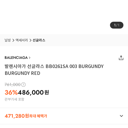
1
/
1
남성
액세서리
선글라스
BALENCIAGA
발렌시아가 선글라스 BB0261SA 003 BURGUNDY
BURGUNDY RED
761,000
36
%
486,000
원
관부가세 포함
471,280
원
최대 혜택가