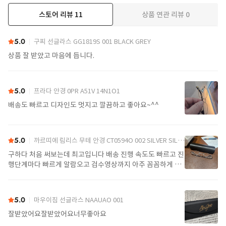
스토어 리뷰
11
상품 연관 리뷰
0
더보기
5.0
구찌 선글라스 GG1819S 001 BLACK GREY
상품 잘 받았고 마음에 듭니다.
5.0
프라다 안경 0PR A51V 14N1O1
배송도 빠르고 디자인도 멋지고 깔끔하고 좋아요~^^
5.0
까르띠에 림리스 무테 안경 CT0594O 002 SILVER SILVER TRANSPARENT
구하다 처음 써보는데 최고입니다 배송 진행 속도도 빠르고 진
행단계마다 빠르게 알람오고 검수영상까지 아주 꼼꼼하게 찍
어서 보내주셔서 싼가격에 편안하게 잘 구매했습니다. 또 구하
다에서 구매할게요
5.0
마우이짐 선글라스 NAAUAO 001
잘받았어요잘받았어요너무좋아요