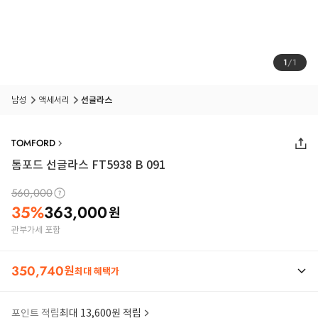
1
/
1
남성
액세서리
선글라스
TOMFORD
톰포드 선글라스 FT5938 B 091
560,000
35
%
363,000
원
관부가세 포함
350,740
원
최대 혜택가
포인트 적립
최대 13,600원 적립