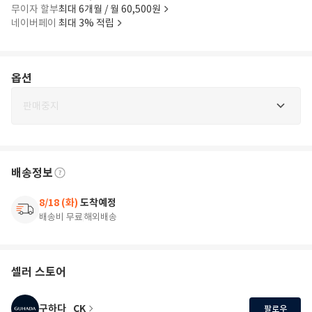
무이자 할부
최대 6개월 / 월 60,500원
네이버페이
최대 3% 적립
옵션
판매중지
배송정보
8/18 (화)
도착예정
배송비 무료
해외배송
셀러 스토어
구하다_CK
팔로우