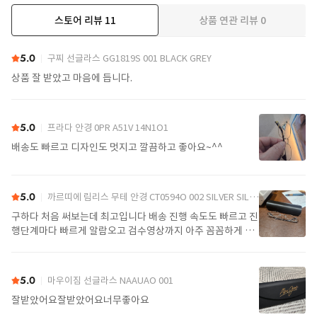
스토어 리뷰
11
상품 연관 리뷰
0
더보기
5.0
구찌 선글라스 GG1819S 001 BLACK GREY
상품 잘 받았고 마음에 듭니다.
5.0
프라다 안경 0PR A51V 14N1O1
배송도 빠르고 디자인도 멋지고 깔끔하고 좋아요~^^
5.0
까르띠에 림리스 무테 안경 CT0594O 002 SILVER SILVER TRANSPARENT
구하다 처음 써보는데 최고입니다 배송 진행 속도도 빠르고 진
행단계마다 빠르게 알람오고 검수영상까지 아주 꼼꼼하게 찍
어서 보내주셔서 싼가격에 편안하게 잘 구매했습니다. 또 구하
다에서 구매할게요
5.0
마우이짐 선글라스 NAAUAO 001
잘받았어요잘받았어요너무좋아요