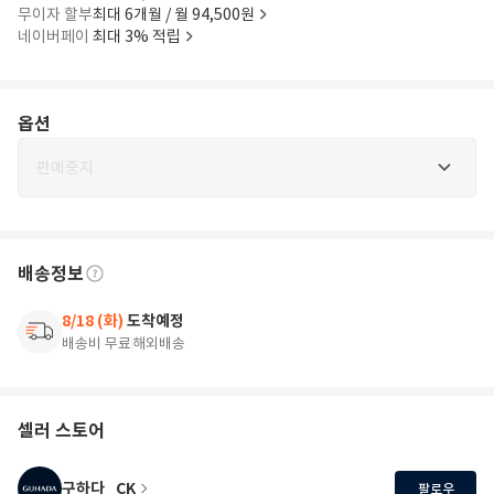
무이자 할부
최대 6개월 / 월 94,500원
네이버페이
최대 3% 적립
옵션
판매중지
배송정보
8/18 (화)
도착예정
배송비 무료
해외배송
셀러 스토어
구하다_CK
팔로우