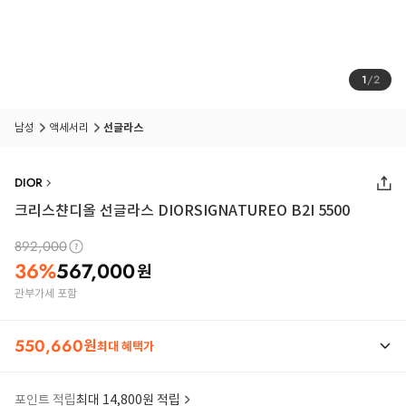
1
/
2
남성
액세서리
선글라스
DIOR
크리스챤디올 선글라스 DIORSIGNATUREO B2I 5500
892,000
36
%
567,000
원
관부가세 포함
550,660
원
최대 혜택가
포인트 적립
최대 14,800원 적립