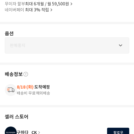
무이자 할부
최대 6개월 / 월 59,500원
네이버페이
최대 3% 적립
옵션
판매중지
배송정보
8/18 (화)
도착예정
배송비 무료
해외배송
셀러 스토어
구하다_CK
팔로우