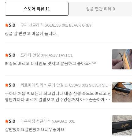
스토어 리뷰
11
상품 연관 리뷰
0
더보기
5.0
구찌 선글라스 GG1819S 001 BLACK GREY
상품 잘 받았고 마음에 듭니다.
5.0
프라다 안경 0PR A51V 14N1O1
배송도 빠르고 디자인도 멋지고 깔끔하고 좋아요~^^
5.0
까르띠에 림리스 무테 안경 CT0594O 002 SILVER SILVER TRANSPARENT
구하다 처음 써보는데 최고입니다 배송 진행 속도도 빠르고 진
행단계마다 빠르게 알람오고 검수영상까지 아주 꼼꼼하게 찍
어서 보내주셔서 싼가격에 편안하게 잘 구매했습니다. 또 구하
다에서 구매할게요
5.0
마우이짐 선글라스 NAAUAO 001
잘받았어요잘받았어요너무좋아요