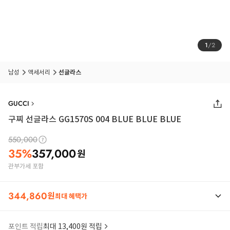
1
/
2
남성
액세서리
선글라스
GUCCI
구찌 선글라스 GG1570S 004 BLUE BLUE BLUE
550,000
35
%
357,000
원
관부가세 포함
344,860
원
최대 혜택가
포인트 적립
최대 13,400원 적립