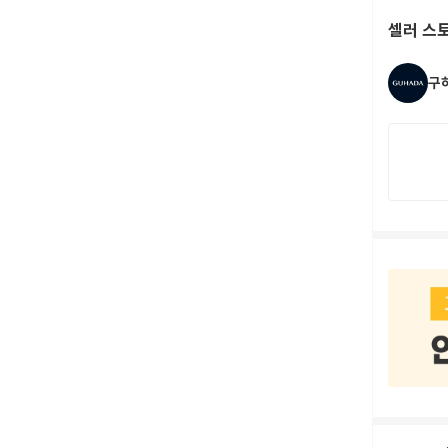
셀러 스
구