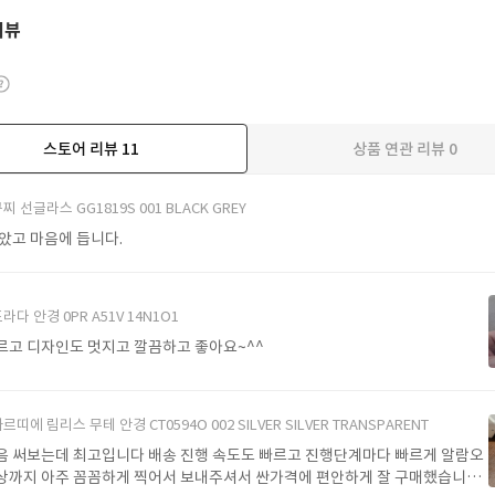
리뷰
스토어 리뷰
11
상품 연관 리뷰
0
더보기
찌 선글라스 GG1819S 001 BLACK GREY
받았고 마음에 듭니다.
라다 안경 0PR A51V 14N1O1
르고 디자인도 멋지고 깔끔하고 좋아요~^^
르띠에 림리스 무테 안경 CT0594O 002 SILVER SILVER TRANSPARENT
음 써보는데 최고입니다 배송 진행 속도도 빠르고 진행단계마다 빠르게 알람오
상까지 아주 꼼꼼하게 찍어서 보내주셔서 싼가격에 편안하게 잘 구매했습니다.