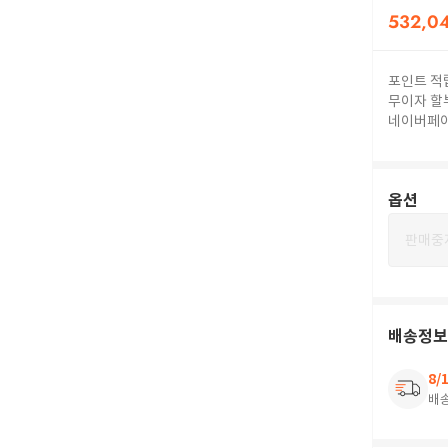
532,0
포인트 적
무이자 할
네이버페
옵션
판매중
배송정보
8/
배