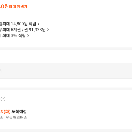
40
원
최대 혜택가
립
최대 14,800원 적립
부
최대 6개월 / 월 91,333원
이
최대 3% 적립
지
18 (화)
도착예정
송비 무료
해외배송