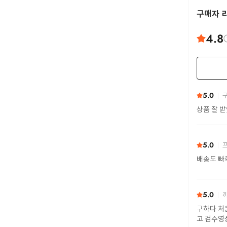
구매자 
4.8
5.0
구
상품 잘 
5.0
프
배송도 빠
5.0
까
구하다 처
고 검수영