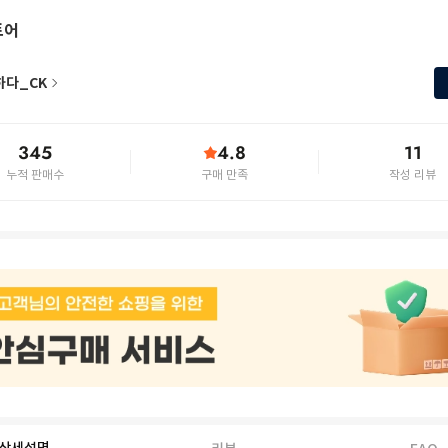
토어
하다_CK
345
4.8
11
누적 판매수
구매 만족
작성 리뷰