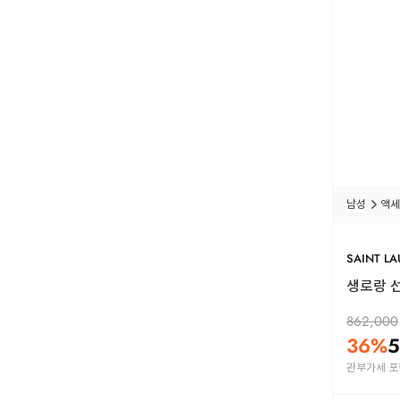
남성
액세
SAINT L
생로랑 선글
862,000
36
%
5
관부가세 포