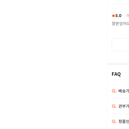
또 구하다
5.0
마
잘받았어
FAQ
Q.
배송기
Q.
관부가
Q.
정품인