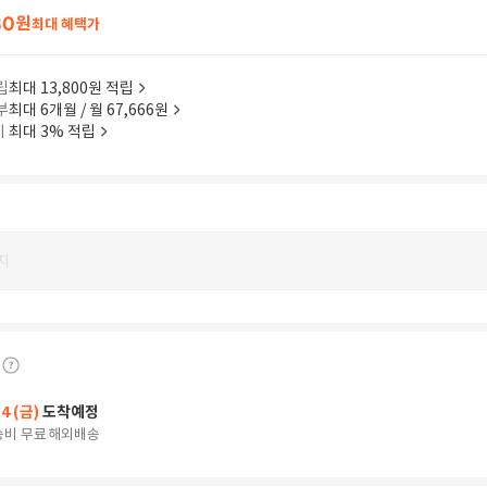
80
원
최대 혜택가
립
최대 13,800원 적립
부
최대 6개월 / 월 67,666원
이
최대 3% 적립
지
14 (금)
도착예정
송비 무료
해외배송