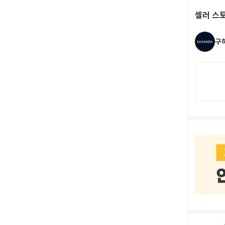
셀러 스
구