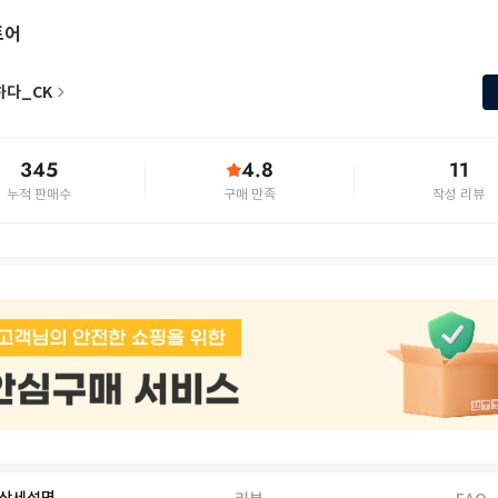
토어
하다_CK
345
4.8
11
누적 판매수
구매 만족
작성 리뷰