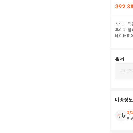
392,8
포인트 적
무이자 할
네이버페
옵션
판매중
배송정보
8/
배