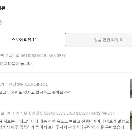
리뷰
스토어 리뷰
11
상품 연관 리뷰
0
더보기
찌 선글라스 GG1819S 001 BLACK GREY
받았고 마음에 듭니다.
라다 안경 0PR A51V 14N1O1
르고 디자인도 멋지고 깔끔하고 좋아요~^^
르띠에 림리스 무테 안경 CT0594O 002 SILVER SILVER TRANSPARENT
음 써보는데 최고입니다 배송 진행 속도도 빠르고 진행단계마다 빠르게 알람오
상까지 아주 꼼꼼하게 찍어서 보내주셔서 싼가격에 편안하게 잘 구매했습니다.