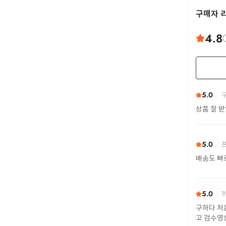
구매자 
4.8
5.0
구
상품 잘 
5.0
프
배송도 빠
5.0
까
구하다 처
고 검수영