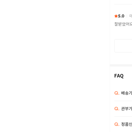
또 구하다
5.0
마
잘받았어
FAQ
Q.
배송기
Q.
관부가
Q.
정품인