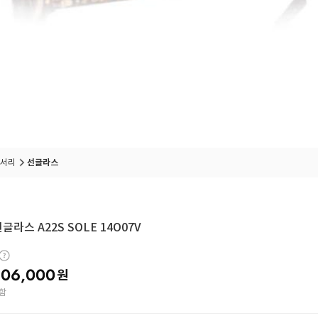
서리
선글라스
글라스 A22S SOLE 14O07V
06,000
원
함