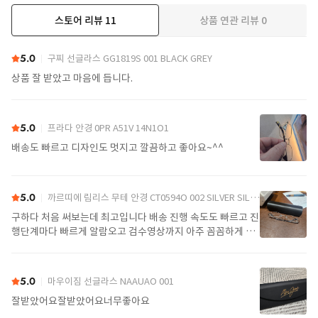
스토어 리뷰
11
상품 연관 리뷰
0
더보기
5.0
구찌 선글라스 GG1819S 001 BLACK GREY
상품 잘 받았고 마음에 듭니다.
5.0
프라다 안경 0PR A51V 14N1O1
배송도 빠르고 디자인도 멋지고 깔끔하고 좋아요~^^
5.0
까르띠에 림리스 무테 안경 CT0594O 002 SILVER SILVER TRANSPARENT
구하다 처음 써보는데 최고입니다 배송 진행 속도도 빠르고 진
행단계마다 빠르게 알람오고 검수영상까지 아주 꼼꼼하게 찍
어서 보내주셔서 싼가격에 편안하게 잘 구매했습니다. 또 구하
다에서 구매할게요
5.0
마우이짐 선글라스 NAAUAO 001
잘받았어요잘받았어요너무좋아요