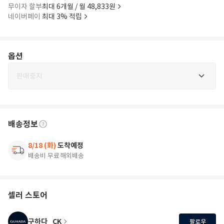
무이자 할부
최대 6개월 / 월 48,833원
네이버페이
최대 3% 적립
옵션
판매중지
배송정보
8/18 (화)
도착예정
배송비 무료
해외배송
셀러 스토어
구하다_CK
팔로우