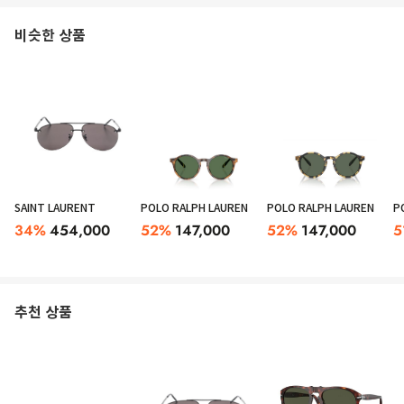
비슷한 상품
SAINT LAURENT
POLO RALPH LAUREN
POLO RALPH LAUREN
P
34
%
454,000
52
%
147,000
52
%
147,000
5
추천 상품