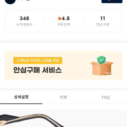
348
4.8
11
누적 판매수
구매 만족
작성 리뷰
상세설명
리뷰
FAQ