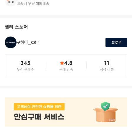
배송비 무료
해외배송
셀러 스토어
구하다_CK
팔로우
345
4.8
11
누적 판매수
구매 만족
작성 리뷰