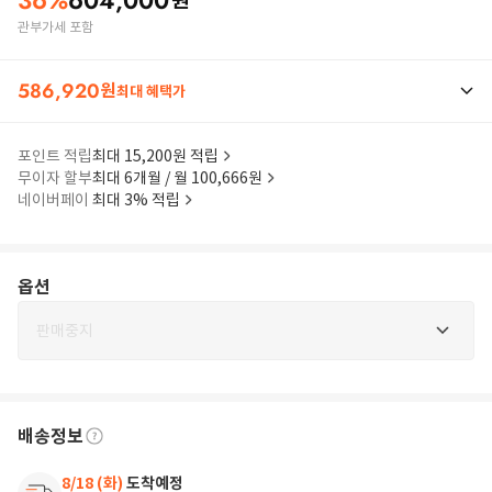
36
%
604,000
원
관부가세 포함
586,920
원
최대 혜택가
포인트 적립
최대 15,200원 적립
무이자 할부
최대 6개월 / 월 100,666원
네이버페이
최대 3% 적립
옵션
판매중지
배송정보
8/18 (화)
도착예정