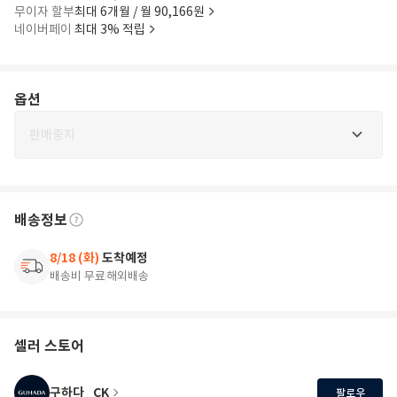
무이자 할부
최대 6개월 / 월 90,166원
네이버페이
최대 3% 적립
옵션
판매중지
배송정보
8/18 (화)
도착예정
배송비 무료
해외배송
셀러 스토어
구하다_CK
팔로우