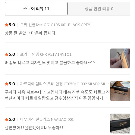
스토어 리뷰
11
상품 연관 리뷰
0
더보기
5.0
구찌 선글라스 GG1819S 001 BLACK GREY
상품 잘 받았고 마음에 듭니다.
5.0
프라다 안경 0PR A51V 14N1O1
배송도 빠르고 디자인도 멋지고 깔끔하고 좋아요~^^
5.0
까르띠에 림리스 무테 안경 CT0594O 002 SILVER SILVER TRANSPARENT
구하다 처음 써보는데 최고입니다 배송 진행 속도도 빠르고 진
행단계마다 빠르게 알람오고 검수영상까지 아주 꼼꼼하게 찍
어서 보내주셔서 싼가격에 편안하게 잘 구매했습니다. 또 구하
다에서 구매할게요
5.0
마우이짐 선글라스 NAAUAO 001
잘받았어요잘받았어요너무좋아요