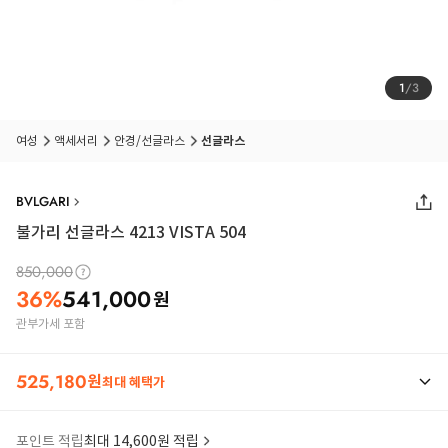
1
/
3
여성
액세서리
안경/선글라스
선글라스
BVLGARI
불가리 선글라스 4213 VISTA 504
850,000
36
%
541,000
원
관부가세 포함
525,180
원
최대 혜택가
포인트 적립
최대 14,600원 적립