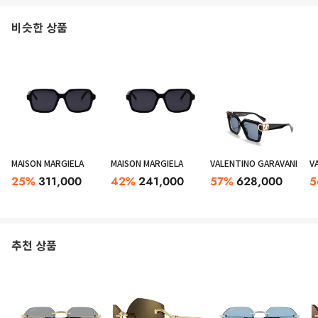
비슷한 상품
MAISON MARGIELA
MAISON MARGIELA
VALENTINO GARAVANI
V
25
%
311,000
42
%
241,000
57
%
628,000
5
추천 상품