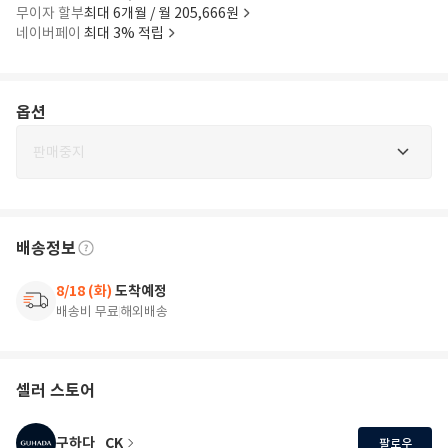
무이자 할부
최대 6개월 / 월 205,666원
네이버페이
최대 3% 적립
옵션
판매중지
배송정보
8/18 (화)
도착예정
배송비 무료
해외배송
셀러 스토어
구하다_CK
팔로우