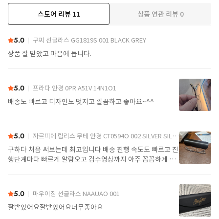
스토어 리뷰
11
상품 연관 리뷰
0
더보기
5.0
구찌 선글라스 GG1819S 001 BLACK GREY
상품 잘 받았고 마음에 듭니다.
5.0
프라다 안경 0PR A51V 14N1O1
배송도 빠르고 디자인도 멋지고 깔끔하고 좋아요~^^
5.0
까르띠에 림리스 무테 안경 CT0594O 002 SILVER SILVER TRANSPARENT
구하다 처음 써보는데 최고입니다 배송 진행 속도도 빠르고 진
행단계마다 빠르게 알람오고 검수영상까지 아주 꼼꼼하게 찍
어서 보내주셔서 싼가격에 편안하게 잘 구매했습니다. 또 구하
다에서 구매할게요
5.0
마우이짐 선글라스 NAAUAO 001
잘받았어요잘받았어요너무좋아요