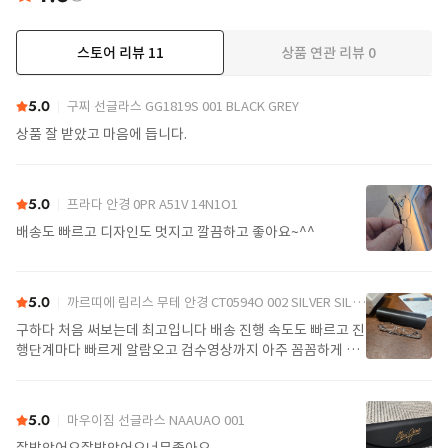
스토어 리뷰
11
상품 연관 리뷰
0
더보기
5.0
구찌 선글라스 GG1819S 001 BLACK GREY
상품 잘 받았고 마음에 듭니다.
5.0
프라다 안경 0PR A51V 14N1O1
배송도 빠르고 디자인도 멋지고 깔끔하고 좋아요~^^
5.0
까르띠에 림리스 무테 안경 CT0594O 002 SILVER SILVER TRANSPARENT
구하다 처음 써보는데 최고입니다 배송 진행 속도도 빠르고 진
행단계마다 빠르게 알람오고 검수영상까지 아주 꼼꼼하게 찍
어서 보내주셔서 싼가격에 편안하게 잘 구매했습니다. 또 구하
다에서 구매할게요
5.0
마우이짐 선글라스 NAAUAO 001