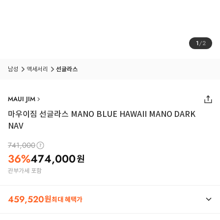
1
/
2
남성
액세서리
선글라스
MAUI JIM
마우이짐 선글라스 MANO BLUE HAWAII MANO DARK
NAV
741,000
36
%
474,000
원
관부가세 포함
459,520
원
최대 혜택가