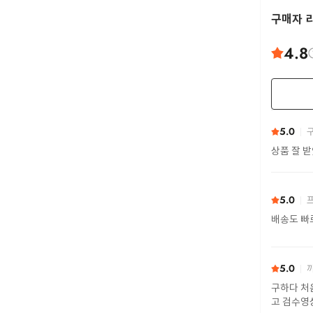
구매자 
4.8
5.0
구
상품 잘 
5.0
프
배송도 빠
5.0
까
구하다 처
고 검수영