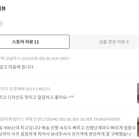
리뷰
스토어 리뷰
11
상품 연관 리뷰
0
더보기
찌 선글라스 GG1819S 001 BLACK GREY
받았고 마음에 듭니다.
라다 안경 0PR A51V 14N1O1
르고 디자인도 멋지고 깔끔하고 좋아요~^^
르띠에 림리스 무테 안경 CT0594O 002 SILVER SILVER TRANSPARENT
음 써보는데 최고입니다 배송 진행 속도도 빠르고 진행단계마다 빠르게 알람오
상까지 아주 꼼꼼하게 찍어서 보내주셔서 싼가격에 편안하게 잘 구매했습니다.