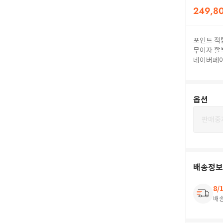
249,8
포인트 적
무이자 할
네이버페
옵션
판매중
배송정보
8/
배