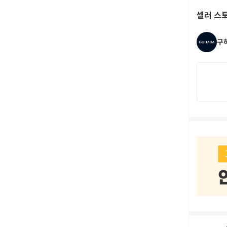
셀러 스
구