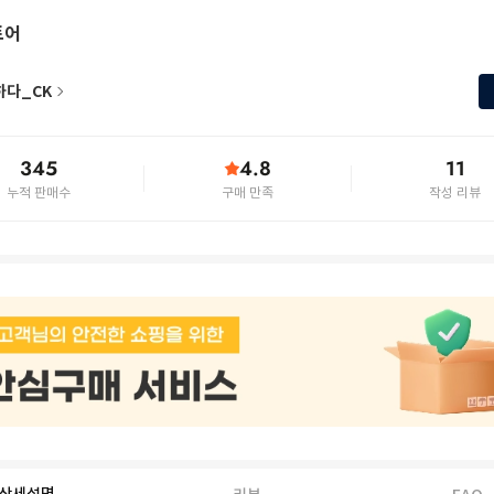
토어
하다_CK
345
4.8
11
누적 판매수
구매 만족
작성 리뷰