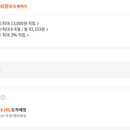
00
원
최대 혜택가
립
최대 13,000원 적립
부
최대 6개월 / 월 43,333원
이
최대 3% 적립
지
18 (화)
도착예정
송비 무료
해외배송