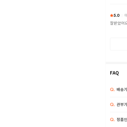
또 구하다
5.0
마
잘받았어
FAQ
Q.
배송기
Q.
관부가
Q.
정품인