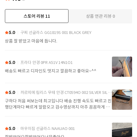
스토어 리뷰
11
상품 연관 리뷰
0
더보기
5.0
구찌 선글라스 GG1819S 001 BLACK GREY
상품 잘 받았고 마음에 듭니다.
5.0
프라다 안경 0PR A51V 14N1O1
배송도 빠르고 디자인도 멋지고 깔끔하고 좋아요~^^
5.0
까르띠에 림리스 무테 안경 CT0594O 002 SILVER SILVER TRANSPARENT
구하다 처음 써보는데 최고입니다 배송 진행 속도도 빠르고 진
행단계마다 빠르게 알람오고 검수영상까지 아주 꼼꼼하게 찍
어서 보내주셔서 싼가격에 편안하게 잘 구매했습니다. 또 구하
다에서 구매할게요
5.0
마우이짐 선글라스 NAAUAO 001