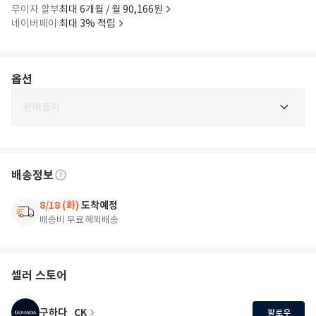
무이자 할부
최대 6개월 / 월 90,166원
네이버페이
최대 3% 적립
옵션
판매중지
배송정보
8/18 (화)
도착예정
배송비 무료
해외배송
셀러 스토어
구하다_CK
팔로우