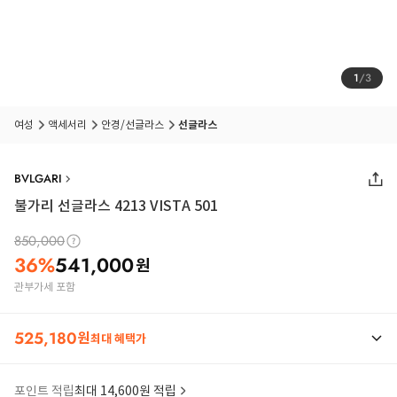
1
/
3
여성
액세서리
안경/선글라스
선글라스
BVLGARI
불가리 선글라스 4213 VISTA 501
850,000
36
%
541,000
원
관부가세 포함
525,180
원
최대 혜택가
포인트 적립
최대 14,600원 적립