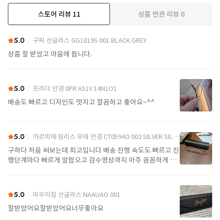
스토어 리뷰
11
상품 연관 리뷰
0
더보기
5.0
구찌 선글라스 GG1819S 001 BLACK GREY
상품 잘 받았고 마음에 듭니다.
5.0
프라다 안경 0PR A51V 14N1O1
배송도 빠르고 디자인도 멋지고 깔끔하고 좋아요~^^
5.0
까르띠에 림리스 무테 안경 CT0594O 002 SILVER SILVER TRANSPARENT
구하다 처음 써보는데 최고입니다 배송 진행 속도도 빠르고 진
행단계마다 빠르게 알람오고 검수영상까지 아주 꼼꼼하게 찍
어서 보내주셔서 싼가격에 편안하게 잘 구매했습니다. 또 구하
다에서 구매할게요
5.0
마우이짐 선글라스 NAAUAO 001
잘받았어요잘받았어요너무좋아요